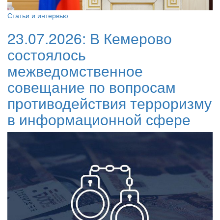
Статьи и интервью
23.07.2026:
В Кемерово
состоялось
межведомственное
совещание по вопросам
противодействия терроризму
в информационной сфере