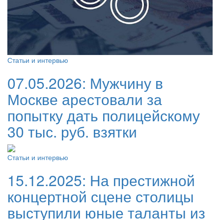
Статьи и интервью
07.05.2026:
Мужчину в
Москве арестовали за
попытку дать полицейскому
30 тыс. руб. взятки
Статьи и интервью
15.12.2025:
На престижной
концертной сцене столицы
выступили юные таланты из