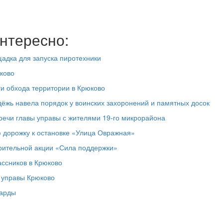
нтересно:
адка для запуска пиротехники
ково
ги обхода территории в Крюково
дёжь навела порядок у воинских захоронений и памятных досок
речи главы управы с жителями 19‑го микрорайона
 дорожку к остановке «Улица Овражная»
рительной акции «Сила поддержки»
ассников в Крюково
а управы Крюково
ларды