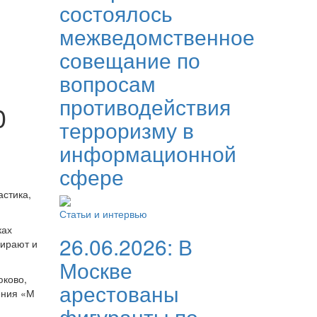
состоялось
межведомственное
совещание по
вопросам
противодействия
0
терроризму в
информационной
сфере
астика,
Статьи и интервью
ках
26.06.2026:
В
бирают и
Москве
юково,
арестованы
ения «М
фигуранты по