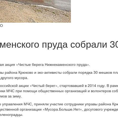
АО
менского пруда собрали 3
кая акция «Чистые берега Нижнекаменского пруда».
вы района Крюково и эко-активисты собрали порядка 30 мешков пл
 другого мусора.
ссийской акции «Чистый берег», стартовавшей в 2014 году. В рам
дники МЧС при помощи общественных организаций и волонтеров со
мов за зиму.
о управления МЧС, приняли участие сотрудники управы района Кр
ественной организации «Мусора.Больше.Нет», досугового учрежд
еленоградцы.