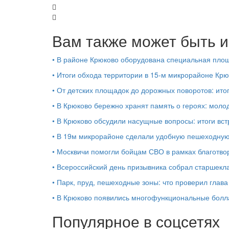
Вам также может быть и
•
В районе Крюково оборудована специальная площ
•
Итоги обхода территории в 15‑м микрорайоне Крю
•
От детских площадок до дорожных поворотов: ито
•
В Крюково бережно хранят память о героях: моло
•
В Крюково обсудили насущные вопросы: итоги вст
•
В 19м микрорайоне сделали удобную пешеходную
•
Москвичи помогли бойцам СВО в рамках благотво
•
Всероссийский день призывника собрал старшекл
•
Парк, пруд, пешеходные зоны: что проверил глав
•
В Крюково появились многофункциональные бол
Популярное в соцсетях