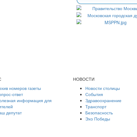
С
НОВОСТИ
рхив номеров газеты
Новости столицы
опрос-ответ
События
олезная информация для
Здравоохранение
ителей
Транспорт
аш депутат
Безопасность
Эхо Победы