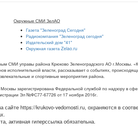
Окружные СМИ ЗелАО
Газета "Зеленоград Сегодня"
Радиокомпания "Зеленоград сегодня"
Издательский дом "41"
Окружная газета Zelao.ru
нным СМИ управы района Крюково Зеленоградского АО г.Москвы. «
ов исполнительной власти, рассказывает о событиях, происходящих
развлекательные и спортивные мероприятия района.
а Москвы зарегистрирована Федеральной службой по надзору в сф
гистрации Эл №ФС77-67726 от 17 ноября 2016г.
 сайте https://krukovo-vedomosti.ru, охраняются в соот
х.
а, активная гиперссылка обязательна.