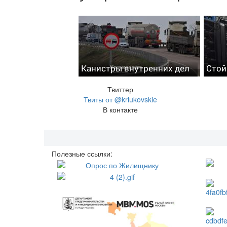
Канистры внутренних дел
Стой
Твиттер
Твиты от @kriukovskie
В контакте
Полезные ссылки: