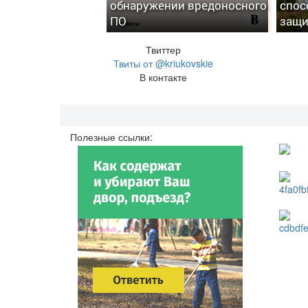
обнаружении вредоносного
спос
ПО
защи
Твиттер
Твиты от @kriukovskie
В контакте
Полезные ссылки: