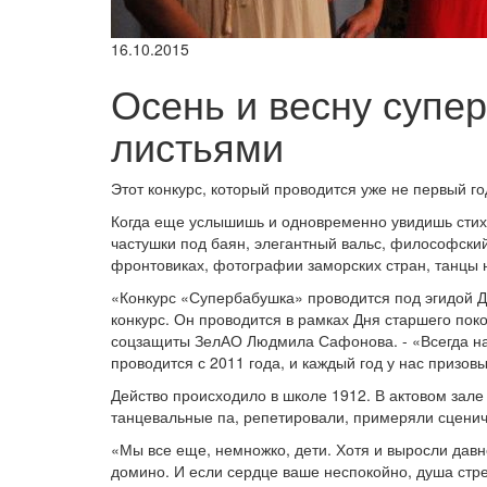
16.10.2015
Осень и весну супе
листьями
Этот конкурс, который проводится уже не первый г
Когда еще услышишь и одновременно увидишь стихи 
частушки под баян, элегантный вальс, философский
фронтовиках, фотографии заморских стран, танцы н
«Конкурс «Супербабушка» проводится под эгидой 
конкурс. Он проводится в рамках Дня старшего пок
соцзащиты ЗелАО Людмила Сафонова. - «Всегда на
проводится с 2011 года, и каждый год у нас призо
Действо происходило в школе 1912. В актовом зале
танцевальные па, репетировали, примеряли сцени
«Мы все еще, немножко, дети. Хотя и выросли давн
домино. И если сердце ваше неспокойно, душа стре