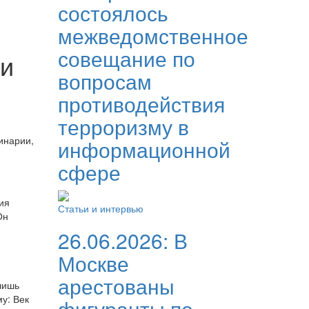
состоялось
межведомственное
совещание по
ми
вопросам
противодействия
терроризму в
инарии,
информационной
сфере
ия
Статьи и интервью
Он
26.06.2026:
В
Москве
арестованы
лишь
у: Век
фигуранты по