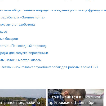
высокие общественные награды за ежедневную помощь фронту и т
е заработала «Зимняя почта»
токлавного газобетона
юково
ных базаров
риятие «Пешеходный переход»
адка для запуска пиротехники
ты, каток и мастер‑классы
 ветклиникой готовит служебных собак для работы в зоне СВО
Что изменится в школьной
нтрансе предложили
программе с 1 сентября.