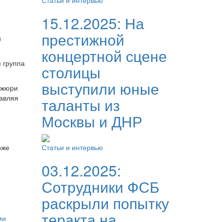
Статьи и интервью
15.12.2025:
На
престижной
й
концертной сцене
 группа
столицы
выступили юные
 жюри
равляя
таланты из
Москвы и ДНР
оже
Статьи и интервью
03.12.2025:
Сотрудники ФСБ
раскрыли попытку
теракта на