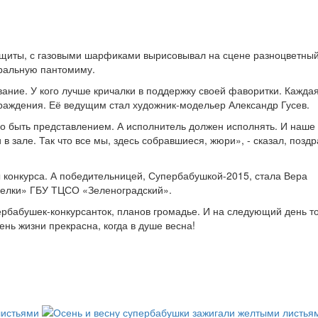
ащиты, с газовыми шарфиками вырисовывал на сцене разноцветны
тральную пантомиму.
ание. У кого лучше кричалки в поддержку своей фаворитки. Каждая
раждения. Её ведущим стал художник-модельер Александр Гусев.
о быть представлением. А исполнитель должен исполнять. И наше
 в зале. Так что все мы, здесь собравшиеся, жюри», - сказал, позд
 конкурса. А победительницей, Супербабушкой-2015, стала Вера
велки» ГБУ ТЦСО «Зеленоградский».
упербабушек-конкурсанток, планов громадье. И на следующий день т
нь жизни прекрасна, когда в душе весна!