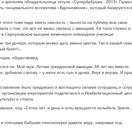
ам и зрителям обладательница титула «Супербабушка - 2013» Галин
ель танцевального коллектива «Вдохновение», который базируется
я этого тоже надо иметь смелость – вынести на публику всю свою
ла о том, что вся её жизнь связана с авиацией. Её папа служил в
ку в Серпуховском высшем инженерно-командном училище.
ли три дочери, которым можно дать имена цветов. Так в нашей сем
ый букет!».
торик, обществовед.
ился он. Мой муж. Летчик гражданской авиации. 50 лет мы вместе
, добавлю строчку – у меня есть сын и дочка. Внук и внучка. И пра
дставление было придумано и воплощено силами сотрудниц и сотр
 организации мероприятия подключился и Реабилитационный цен
ультуры и спорта.
 экране, под «Сотни лет, и день и ночь вращается колыбель Земля
и и плясками бабушки-пенсионерки давали жару, наяривая под