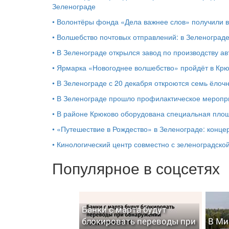
Зеленограде
•
Волонтёры фонда «Дела важнее слов» получили 
•
Волшебство почтовых отправлений: в Зеленоград
•
В Зеленограде открылся завод по производству ав
•
Ярмарка «Новогоднее волшебство» пройдёт в Кр
•
В Зеленограде с 20 декабря откроются семь ёлоч
•
В Зеленограде прошло профилактическое мероп
•
В районе Крюково оборудована специальная площ
•
«Путешествие в Рождество» в Зеленограде: концер
•
Кинологический центр совместно с зеленоградской
Популярное в соцсетях
Банки с марта будут
блокировать переводы при
В Ми