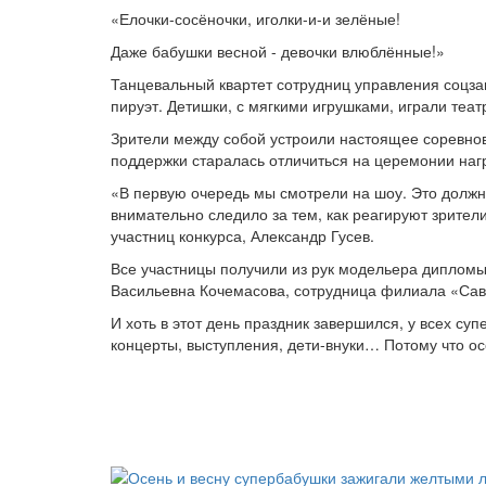
«Елочки-сосёночки, иголки-и-и зелёные!
Даже бабушки весной - девочки влюблённые!»
Танцевальный квартет сотрудниц управления соцз
пируэт. Детишки, с мягкими игрушками, играли теа
Зрители между собой устроили настоящее соревнов
поддержки старалась отличиться на церемонии наг
«В первую очередь мы смотрели на шоу. Это должн
внимательно следило за тем, как реагируют зрители
участниц конкурса, Александр Гусев.
Все участницы получили из рук модельера дипломы
Васильевна Кочемасова, сотрудница филиала «Са
И хоть в этот день праздник завершился, у всех с
концерты, выступления, дети-внуки… Потому что осе