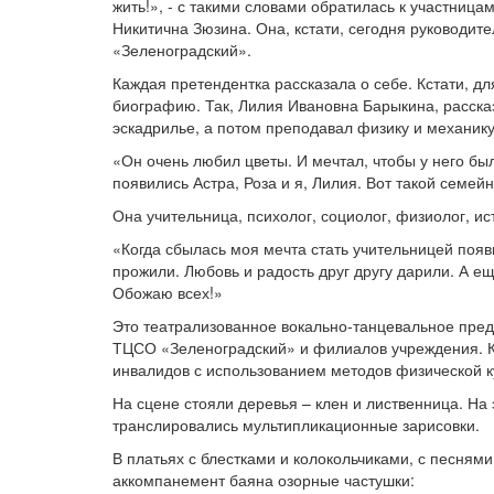
жить!», - с такими словами обратилась к участниц
Никитична Зюзина. Она, кстати, сегодня руководит
«Зеленоградский».
Каждая претендентка рассказала о себе. Кстати, дл
биографию. Так, Лилия Ивановна Барыкина, рассказа
эскадрилье, а потом преподавал физику и механи
«Он очень любил цветы. И мечтал, чтобы у него бы
появились Астра, Роза и я, Лилия. Вот такой семейн
Она учительница, психолог, социолог, физиолог, ис
«Когда сбылась моя мечта стать учительницей появ
прожили. Любовь и радость друг другу дарили. А еще
Обожаю всех!»
Это театрализованное вокально-танцевальное пре
ТЦСО «Зеленоградский» и филиалов учреждения. К
инвалидов с использованием методов физической к
На сцене стояли деревья – клен и лиственница. На
транслировались мультипликационные зарисовки.
В платьях с блестками и колокольчиками, с песням
аккомпанемент баяна озорные частушки: