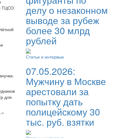
а
делу о незаконном
 в ТЦСО
выводе за рубеж
более 30 млрд
 лётной
рублей
ье
Статьи и интервью
07.05.2026:
внучка.
Мужчину в Москве
арестовали за
удников
тр для
попытку дать
полицейскому 30
…»
тыс. руб. взятки