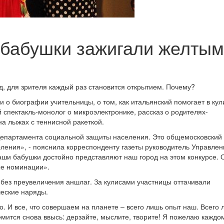
рбабушки зажигали желты
од, для зрителя каждый раз становится открытием. Почему?
о биографии учительницы, о том, как итальянский помогает в кул
 спектакль-монолог о микроэлектронике, рассказ о родителях-
а лыжах с теннисной ракеткой.
Департамента социальной защиты населения. Это общемосковский
оления», - пояснила корреспонденту газеты руководитель Управлен
ши бабушки достойно представляют наш город на этом конкурсе. 
вые номинации».
 без преувеличения аншлаг. За кулисами участницы оттачивали
ческие наряды.
о. И все, что совершаем на планете – всего лишь опыт наш. Всего 
мится снова ввысь: дерзайте, мыслите, творите! Я пожелаю каждом