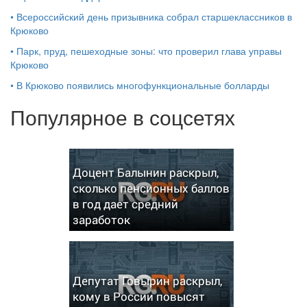
•
Всероссийский день призывника собрал старшеклассников в
Крюково
•
Парк, пруд, пешеходные зоны: что проверил глава управы
Крюково
•
В Крюково появились многофункциональные болларды
Популярное в соцсетях
Доцент Балынин раскрыл,
сколько пенсионных баллов
в год дает средний
заработок
Депутат Говырин раскрыл,
кому в России повысят