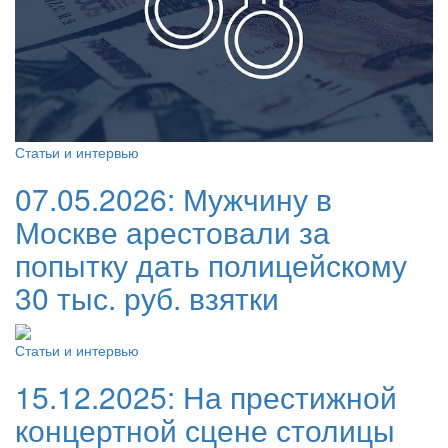
Статьи и интервью
07.05.2026:
Мужчину в
Москве арестовали за
попытку дать полицейскому
30 тыс. руб. взятки
Статьи и интервью
15.12.2025:
На престижной
концертной сцене столицы