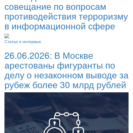
совещание по вопросам
противодействия терроризму
в информационной сфере
Статьи и интервью
26.06.2026:
В Москве
арестованы фигуранты по
делу о незаконном выводе за
рубеж более 30 млрд рублей