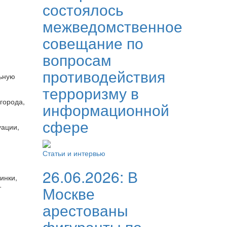
состоялось
межведомственное
совещание по
вопросам
противодействия
льную
терроризму в
города,
информационной
сфере
уации,
Статьи и интервью
26.06.2026:
В
инки,
т
Москве
арестованы
фигуранты по