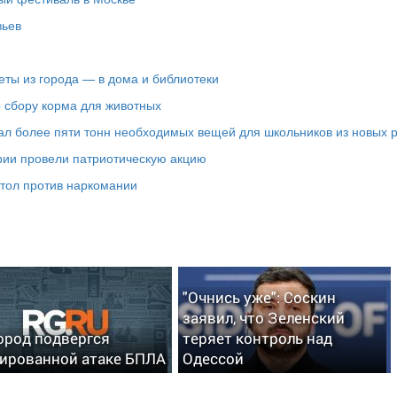
вьев
еты из города — в дома и библиотеки
о сбору корма для животных
ал более пяти тонн необходимых вещей для школьников из новых 
рии провели патриотическую акцию
стол против наркомании
"Очнись уже": Соскин
заявил, что Зеленский
ород подвергся
теряет контроль над
ированной атаке БПЛА
Одессой