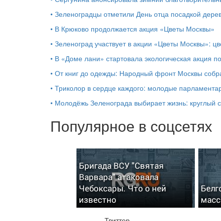
•
Зеленоградцы отметили День отца посадкой дере
•
В Крюково продолжается акция «Цветы Москвы»
•
Зеленоград участвует в акции «Цветы Москвы»: цв
•
В «Доме лани» стартовала экологическая акция п
•
От книг до одежды: Народный фронт Москвы собр
•
Триколор в сердце каждого: молодые парламента
•
Молодёжь Зеленограда выбирает жизнь: круглый 
Популярное в соцсетях
Бригада ВСУ "Святая
Варвара" атаковала
Чебоксары. Что о ней
Белг
известно
масс
Твиттер