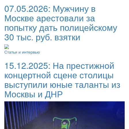
07.05.2026:
Мужчину в
Москве арестовали за
попытку дать полицейскому
30 тыс. руб. взятки
Статьи и интервью
15.12.2025:
На престижной
концертной сцене столицы
выступили юные таланты из
Москвы и ДНР