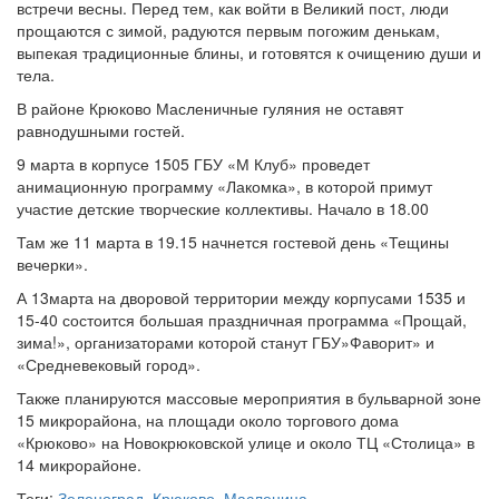
встречи весны. Перед тем, как войти в Великий пост, люди
прощаются с зимой, радуются первым погожим денькам,
выпекая традиционные блины, и готовятся к очищению души и
тела.
В районе Крюково Масленичные гуляния не оставят
равнодушными гостей.
9 марта в корпусе 1505 ГБУ «М Клуб» проведет
анимационную программу «Лакомка», в которой примут
участие детские творческие коллективы. Начало в 18.00
Там же 11 марта в 19.15 начнется гостевой день «Тещины
вечерки».
А 13марта на дворовой территории между корпусами 1535 и
15-40 состоится большая праздничная программа «Прощай,
зима!», организаторами которой станут ГБУ»Фаворит» и
«Средневековый город».
Также планируются массовые мероприятия в бульварной зоне
15 микрорайона, на площади около торгового дома
«Крюково» на Новокрюковской улице и около ТЦ «Столица» в
14 микрорайоне.
Теги:
Зеленоград
,
Крюково
,
Масленица