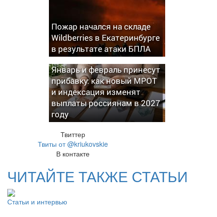
Пожар начался на складе
Wildberries в Екатеринбурге
в результате атаки БПЛА
Январь и февраль принесут
прибавку: как новый МРОТ
и индексация изменят
выплаты россиянам в 2027
году
Твиттер
Твиты от @kriukovskie
В контакте
ЧИТАЙТЕ ТАКЖЕ СТАТЬИ
Статьи и интервью