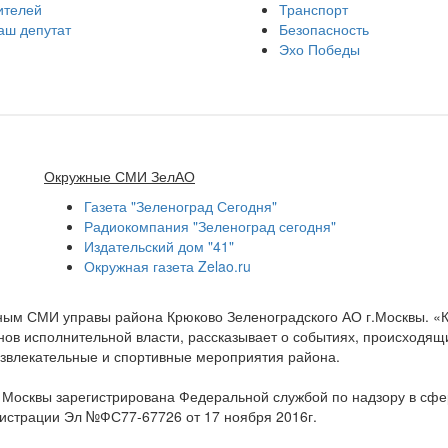
ителей
Транспорт
аш депутат
Безопасность
Эхо Победы
Окружные СМИ ЗелАО
Газета "Зеленоград Сегодня"
Радиокомпания "Зеленоград сегодня"
Издательский дом "41"
Окружная газета Zelao.ru
нным СМИ управы района Крюково Зеленоградского АО г.Москвы. «
ов исполнительной власти, рассказывает о событиях, происходящих
развлекательные и спортивные мероприятия района.
а Москвы зарегистрирована Федеральной службой по надзору в сф
гистрации Эл №ФС77-67726 от 17 ноября 2016г.