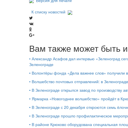
Версия для печати
К списку новостей
Вам также может быть и
•
Александр Асафов дал интервью «Зеленоград сего
Зеленограде
•
Волонтёры фонда «Дела важнее слов» получили 
•
Волшебство почтовых отправлений: в Зеленоград
•
В Зеленограде открылся завод по производству ав
•
Ярмарка «Новогоднее волшебство» пройдёт в Кр
•
В Зеленограде с 20 декабря откроются семь ёлоч
•
В Зеленограде прошло профилактическое мероп
•
В районе Крюково оборудована специальная площ