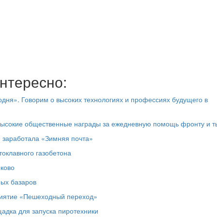
нтересно:
дня». Говорим о высоких технологиях и профессиях будущего в
высокие общественные награды за ежедневную помощь фронту и т
е заработала «Зимняя почта»
токлавного газобетона
юково
ных базаров
риятие «Пешеходный переход»
адка для запуска пиротехники