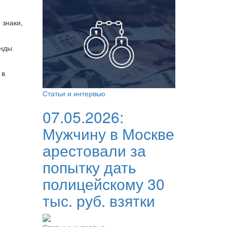
 знаки,
анды
 в
Статьи и интервью
07.05.2026:
Мужчину в Москве
арестовали за
попытку дать
полицейскому 30
тыс. руб. взятки