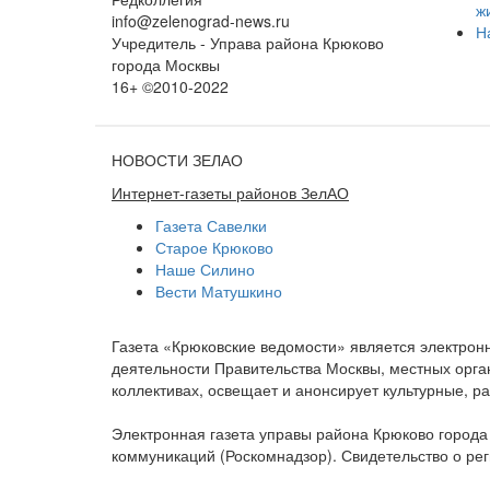
ж
info@zelenograd-news.ru
Н
Учредитель - Управа района Крюково
города Москвы
16+ ©2010-2022
НОВОСТИ ЗЕЛАО
Интернет-газеты районов ЗелАО
Газета Савелки
Старое Крюково
Наше Силино
Вести Матушкино
Газета «Крюковские ведомости» является электро
деятельности Правительства Москвы, местных орган
коллективах, освещает и анонсирует культурные, 
Электронная газета управы района Крюково город
коммуникаций (Роскомнадзор). Свидетельство о ре