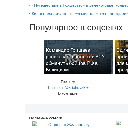
•
«Путешествие в Рождество» в Зеленограде: концер
•
Кинологический центр совместно с зеленоградской
Популярное в соцсетях
Командир Гришаев
Один
рассказал о попытке ВСУ
прои
обмануть бойцов РФ в
для 
Белицком
прек
Твиттер
Твиты от @kriukovskie
В контакте
Полезные ссылки: