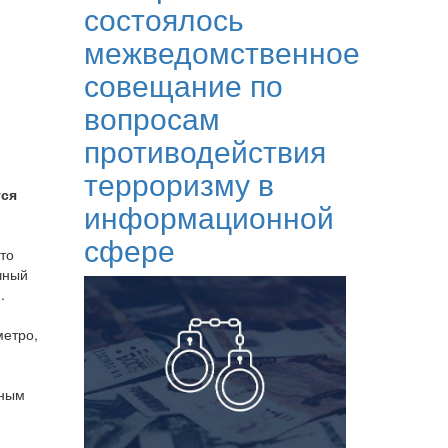
состоялось
межведомственное
совещание по
вопросам
противодействия
терроризму в
тся
информационной
сфере
то
чный
.
метро,
жным