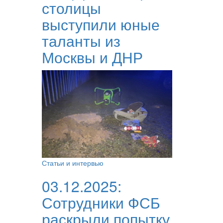
столицы
выступили юные
таланты из
Москвы и ДНР
Статьи и интервью
03.12.2025:
Сотрудники ФСБ
раскрыли попытку