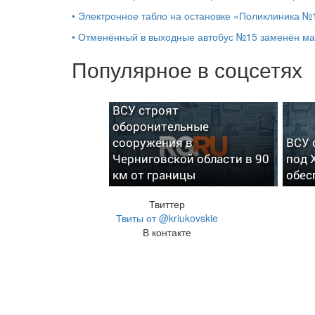
•
Электронное табло на остановке «Поликлиника №1
•
Отменённый в выходные автобус №15 заменён м
Популярное в соцсетях
ВСУ строят
оборонительные
сооружения в
ВСУ 
Черниговской области в 90
под 
км от границы
обес
Твиттер
Твиты от @kriukovskie
В контакте