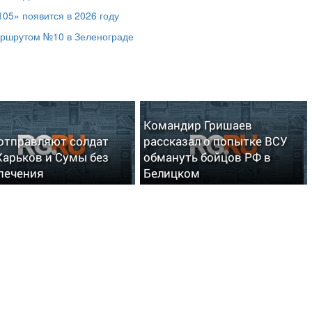
05» появится в 2026 году
аршрутом №10 в Зеленограде
Командир Гришаев
отправляют солдат
рассказал о попытке ВСУ
Харьков и Сумы без
обмануть бойцов РФ в
печения
Белицком