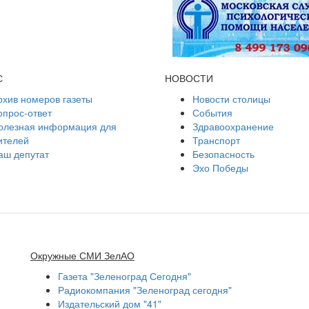
С
НОВОСТИ
рхив номеров газеты
Новости столицы
опрос-ответ
События
олезная информация для
Здравоохранение
ителей
Транспорт
аш депутат
Безопасность
Эхо Победы
Окружные СМИ ЗелАО
Газета "Зеленоград Сегодня"
Радиокомпания "Зеленоград сегодня"
Издательский дом "41"