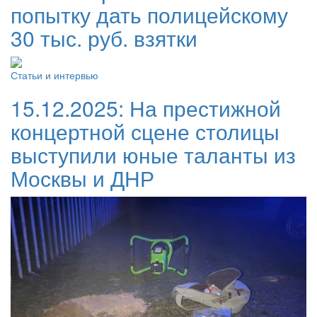
попытку дать полицейскому
30 тыс. руб. взятки
Статьи и интервью
15.12.2025:
На престижной
концертной сцене столицы
выступили юные таланты из
Москвы и ДНР