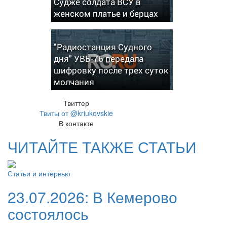
Судже солдата ВСУ в
женском платье и берцах
"Радиостанция Судного
дня" УВБ-76 передала
шифровку после трех суток
молчания
Твиттер
Твиты от @kriukovskie
В контакте
ЧИТАЙТЕ ТАКЖЕ СТАТЬИ
Статьи и интервью
23.07.2026:
В Кемерово
состоялось