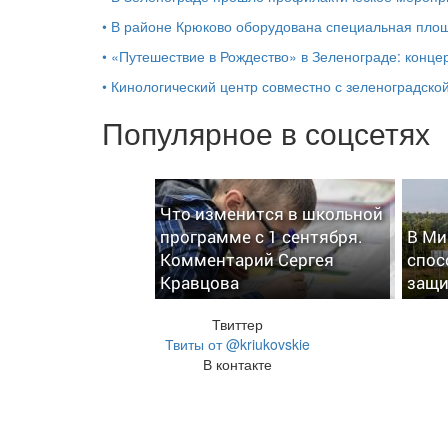
•
В районе Крюково оборудована специальная площ
•
«Путешествие в Рождество» в Зеленограде: концер
•
Кинологический центр совместно с зеленоградской
Популярное в соцсетях
Что изменится в школьной
программе с 1 сентября.
В Ми
Комментарий Сергея
спос
Кравцова
защи
Твиттер
Твиты от @kriukovskie
В контакте