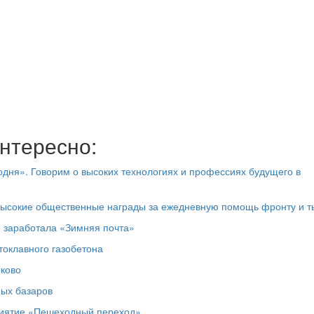
нтересно:
дня». Говорим о высоких технологиях и профессиях будущего в
высокие общественные награды за ежедневную помощь фронту и т
е заработала «Зимняя почта»
токлавного газобетона
юково
ных базаров
риятие «Пешеходный переход»