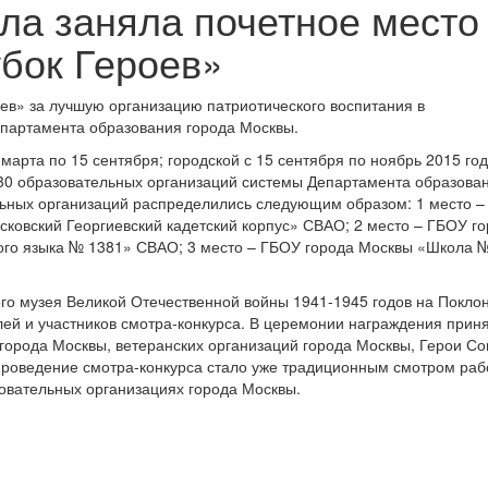
ла заняла почетное место
убок Героев»
оев» за лучшую организацию патриотического воспитания в
епартамента образования города Москвы.
марта по 15 сентября; городской с 15 сентября по ноябрь 2015 год
 30 образовательных организаций системы Департамента образова
льных организаций распределились следующим образом: 1 место 
ковский Георгиевский кадетский корпус» СВАО; 2 место – ГБОУ г
ого языка № 1381» СВАО; 3 место – ГБОУ города Москвы «Школа 
ого музея Великой Отечественной войны 1941-1945 годов на Покло
ей и участников смотра-конкурса. В церемонии награждения прин
города Москвы, ветеранских организаций города Москвы, Герои Со
проведение смотра-конкурса стало уже традиционным смотром раб
овательных организациях города Москвы.