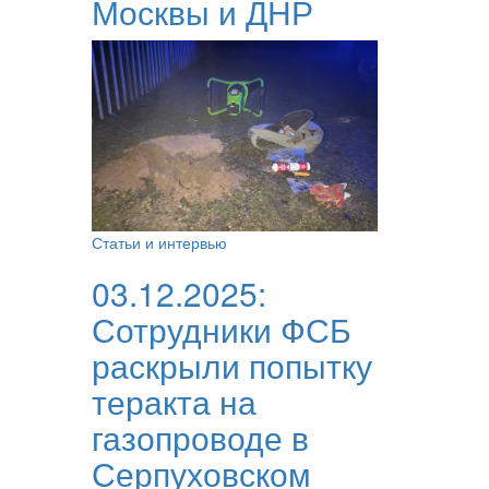
Москвы и ДНР
Статьи и интервью
03.12.2025:
Сотрудники ФСБ
раскрыли попытку
теракта на
газопроводе в
Серпуховском