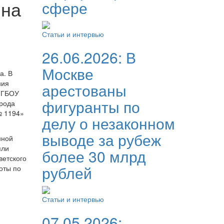
 на
сфере
Статьи и интервью
26.06.2026:
В
Москве
а. В
ния
арестованы
– ГБОУ
фигуранты по
орода
№ 1194»
делу о незаконном
выводе за рубеж
нной
яли
более 30 млрд
ветского
рублей
оты по
Статьи и интервью
07.05.2026: