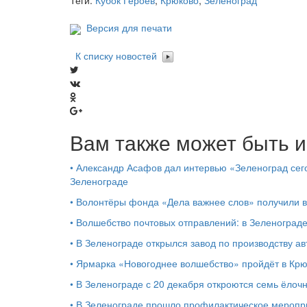
Теги:
Кубок Героев
,
Крюково
,
Зеленоград
Версия для печати
К списку новостей
Вам также может быть и
•
Александр Асафов дал интервью «Зеленоград сего
Зеленограде
•
Волонтёры фонда «Дела важнее слов» получили 
•
Волшебство почтовых отправлений: в Зеленоград
•
В Зеленограде открылся завод по производству ав
•
Ярмарка «Новогоднее волшебство» пройдёт в Кр
•
В Зеленограде с 20 декабря откроются семь ёлоч
•
В Зеленограде прошло профилактическое мероп