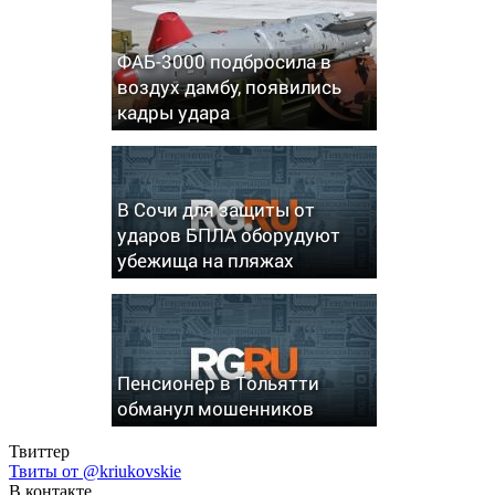
ФАБ-3000 подбросила в
воздух дамбу, появились
кадры удара
В Сочи для защиты от
ударов БПЛА оборудуют
убежища на пляжах
Пенсионер в Тольятти
обманул мошенников
Твиттер
Твиты от @kriukovskie
В контакте