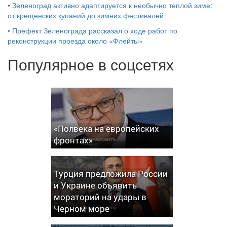
•
Зеленоград активно адаптируется к необычно теплой зиме:
от крещенских купаний до зимних фестивалей
•
Префект Зеленограда рассказал о ходе работ по
реконструкции проезда около «Флейты»
Популярное в соцсетях
«Полвека на европейских
фронтах»
Турция предложила России
и Украине объявить
мораторий на удары в
Черном море