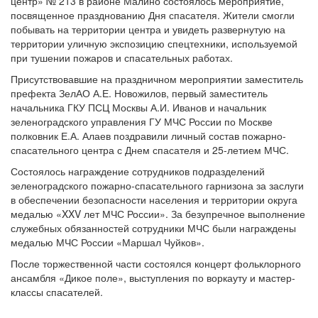
центр» № 213 в районе Малино состоялось мероприятие,
посвященное празднованию Дня спасателя. Жители смогли
побывать на территории центра и увидеть развернутую на
территории уличную экспозицию спецтехники, используемой
при тушении пожаров и спасательных работах.
Присутствовавшие на праздничном мероприятии заместитель
префекта ЗелАО А.Е. Новожилов, первый заместитель
начальника ГКУ ПСЦ Москвы А.И. Иванов и начальник
зеленоградского управления ГУ МЧС России по Москве
полковник Е.А. Алаев поздравили личный состав пожарно-
спасательного центра с Днем спасателя и 25-летием МЧС.
Состоялось награждение сотрудников подразделений
зеленоградского пожарно-спасательного гарнизона за заслуги
в обеспечении безопасности населения и территории округа
медалью «XXV лет МЧС России». За безупречное выполнение
служебных обязанностей сотрудники МЧС были награждены
медалью МЧС России «Маршал Чуйков».
После торжественной части состоялся концерт фольклорного
ансамбля «Дикое поле», выступления по воркауту и мастер-
классы спасателей.