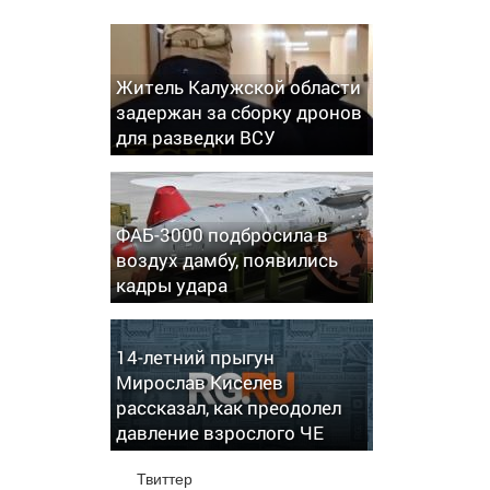
Житель Калужской области
задержан за сборку дронов
для разведки ВСУ
ФАБ-3000 подбросила в
воздух дамбу, появились
кадры удара
14-летний прыгун
Мирослав Киселев
рассказал, как преодолел
давление взрослого ЧЕ
Твиттер