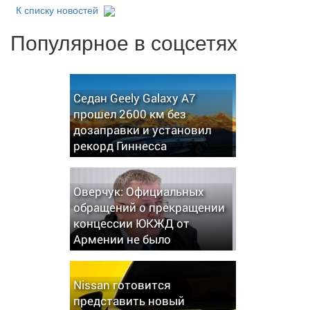
К списку новостей
Популярное в соцсетях
Седан Geely Galaxy A7
прошел 2600 км без
дозаправки и установил
рекорд Гиннесса
Оверчук: Официальных
обращений о прекращении
концессии ЮКЖД от
Армении не было
Nissan готовится
представить новый