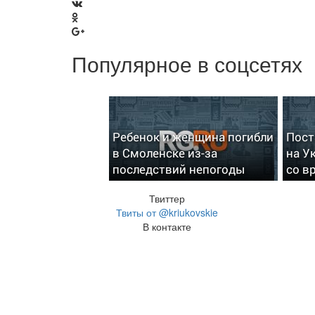
Популярное в соцсетях
Ребенок и женщина погибли
Пост
в Смоленске из-за
на У
последствий непогоды
со в
Твиттер
Твиты от @kriukovskie
В контакте