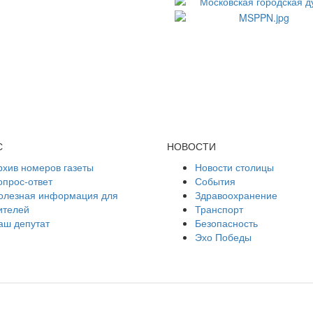
С
НОВОСТИ
рхив номеров газеты
Новости столицы
опрос-ответ
События
олезная информация для
Здравоохранение
ителей
Транспорт
аш депутат
Безопасность
Эхо Победы