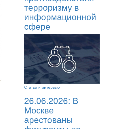
терроризму в
информационной
сфере
Статьи и интервью
26.06.2026:
В
Москве
арестованы
фигуранты по