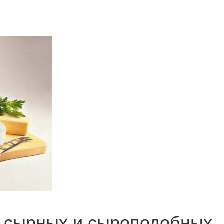
з сырных и сыроподобных