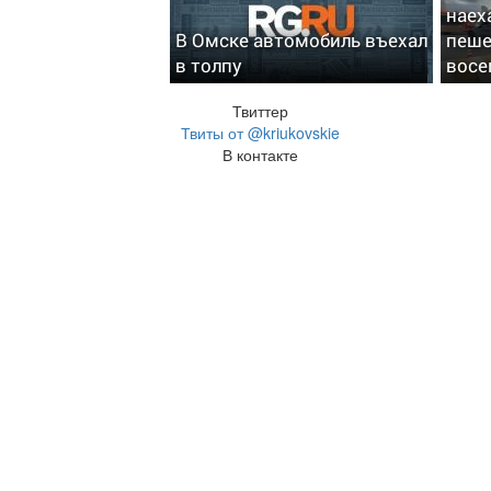
наех
В Омске автомобиль въехал
пеше
в толпу
восе
Твиттер
Твиты от @kriukovskie
В контакте