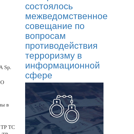
состоялось
межведомственное
совещание по
вопросам
противодействия
терроризму в
информационной
A Sp.
сфере
«О
ны в
 TP ТС