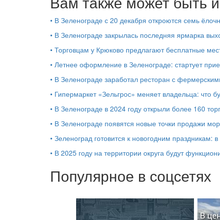
Вам также может быть и
•
В Зеленограде с 20 декабря откроются семь ёлоч
•
В Зеленограде закрылась последняя ярмарка вых
•
Торговцам у Крюково предлагают бесплатные мес
•
Летнее оформление в Зеленограде: стартует прие
•
В Зеленограде заработал ресторан с фермерскими
•
Гипермаркет «Зельгрос» меняет владельца: что б
•
В Зеленограде в 2024 году открыли более 160 тор
•
В Зеленограде появятся новые точки продажи мо
•
Зеленоград готовится к новогодним праздникам: в
•
В 2025 году на территории округа будут функцио
Популярное в соцсетях
В це