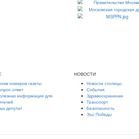
С
НОВОСТИ
рхив номеров газеты
Новости столицы
опрос-ответ
События
олезная информация для
Здравоохранение
ителей
Транспорт
аш депутат
Безопасность
Эхо Победы