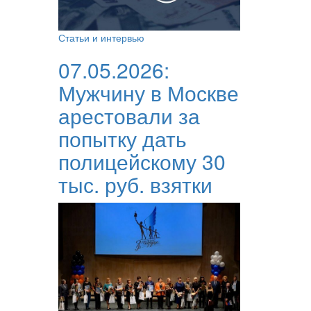
Статьи и интервью
07.05.2026:
Мужчину в Москве
арестовали за
попытку дать
полицейскому 30
тыс. руб. взятки