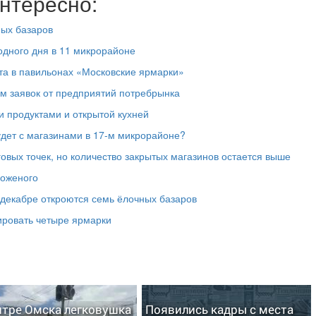
нтересно:
ных базаров
одного дня в 11 микрорайоне
та в павильонах «Московские ярмарки»
м заявок от предприятий потребрынка
 продуктами и открытой кухней
удет с магазинами в 17-м микрорайоне?
говых точек, но количество закрытых магазинов остается выше
роженого
 декабре откроются семь ёлочных базаров
нировать четыре ярмарки
нтре Омска легковушка
Появились кадры с места