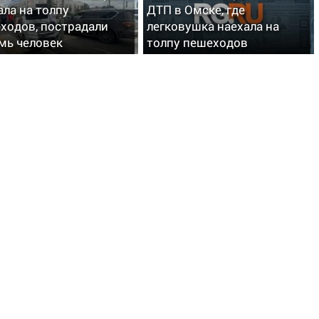
ала на толпу
ДТП в Омске, где
ходов, пострадали
легковушка наехала на
мь человек
толпу пешеходов