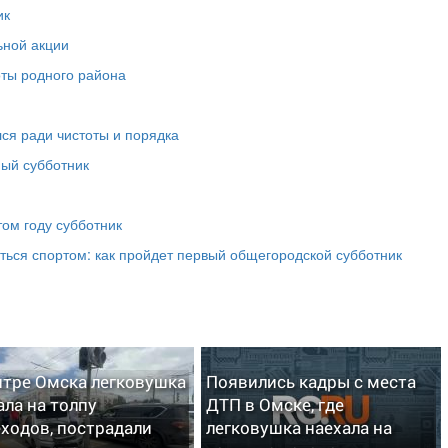
ик
ьной акции
ты родного района
ся ради чистоты и порядка
ый субботник
том году субботник
яться спортом: как пройдет первый общегородской субботник
нтре Омска легковушка
Появились кадры с места
ала на толпу
ДТП в Омске, где
ходов, пострадали
легковушка наехала на