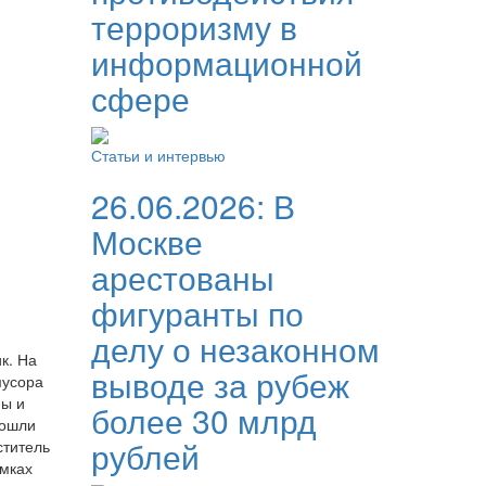
терроризму в
информационной
сфере
Статьи и интервью
26.06.2026:
В
Москве
арестованы
фигуранты по
делу о незаконном
к. На
выводе за рубеж
мусора
ны и
более 30 млрд
рошли
рублей
ститель
амках