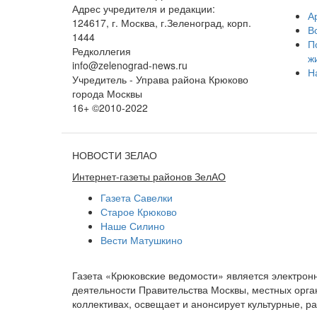
Адрес учредителя и редакции:
А
124617, г. Москва, г.Зеленоград, корп.
В
1444
П
Редколлегия
ж
info@zelenograd-news.ru
Н
Учредитель - Управа района Крюково
города Москвы
16+ ©2010-2022
НОВОСТИ ЗЕЛАО
Интернет-газеты районов ЗелАО
Газета Савелки
Старое Крюково
Наше Силино
Вести Матушкино
Газета «Крюковские ведомости» является электро
деятельности Правительства Москвы, местных орган
коллективах, освещает и анонсирует культурные, 