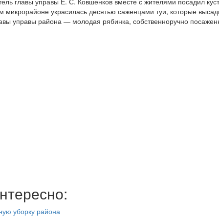
ель главы управы Е. С. Ковшенков вместе с жителями посадил кус
0-м микрорайоне украсилась десятью саженцами туи, которые выса
лавы управы района — молодая рябинка, собственноручно посажен
нтересно:
ную уборку района