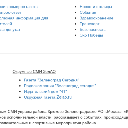
рхив номеров газеты
Новости столицы
опрос-ответ
События
олезная информация для
Здравоохранение
ителей
Транспорт
аш депутат
Безопасность
Эхо Победы
Окружные СМИ ЗелАО
Газета "Зеленоград Сегодня"
Радиокомпания "Зеленоград сегодня"
Издательский дом "41"
Окружная газета Zelao.ru
нным СМИ управы района Крюково Зеленоградского АО г.Москвы. «
ов исполнительной власти, рассказывает о событиях, происходящих
развлекательные и спортивные мероприятия района.