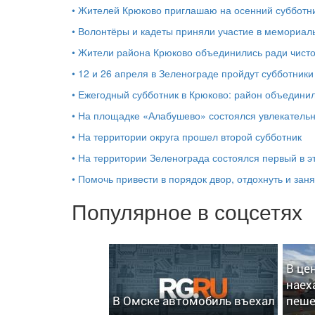
•
Жителей Крюково приглашаю на осенний субботн
•
Волонтёры и кадеты приняли участие в мемориал
•
Жители района Крюково объединились ради чисто
•
12 и 26 апреля в Зеленограде пройдут субботники
•
Ежегодный субботник в Крюково: район объединил
•
На площадке «Алабушево» состоялся увлекательн
•
На территории округа прошел второй субботник
•
На территории Зеленограда состоялся первый в э
•
Помочь привести в порядок двор, отдохнуть и зан
Популярное в соцсетях
В це
наех
В Омске автомобиль въехал
пеше