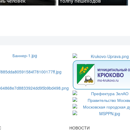
мь человек
толпу пешеходов
С
НОВОСТИ