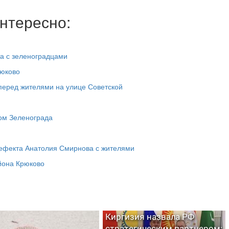
нтересно:
та с зеленоградцами
рюково
перед жителями на улице Советской
том Зеленограда
рефекта Анатолия Смирнова с жителями
айона Крюково
Киргизия назвала РФ
стратегическим партнером: