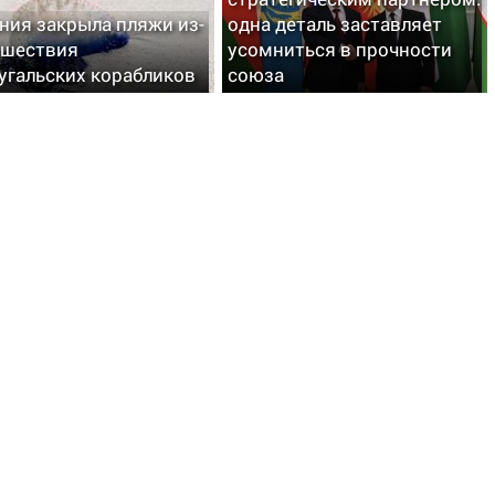
ния закрыла пляжи из-
одна деталь заставляет
ашествия
усомниться в прочности
угальских корабликов
союза