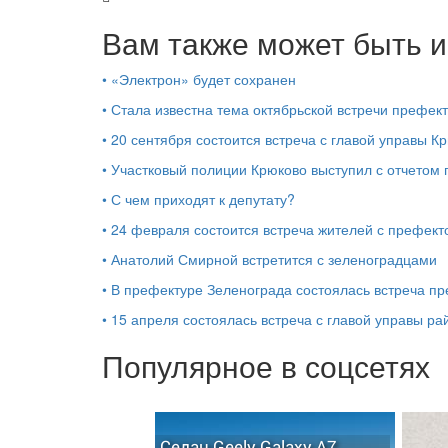
Вам также может быть и
•
«Электрон» будет сохранен
•
Стала известна тема октябрьской встречи префек
•
20 сентября состоится встреча с главой управы К
•
Участковый полиции Крюково выступил с отчетом 
•
С чем приходят к депутату?
•
24 февраля состоится встреча жителей с префек
•
Анатолий Смирной встретится с зеленоградцами
•
В префектуре Зеленограда состоялась встреча п
•
15 апреля состоялась встреча с главой управы р
Популярное в соцсетях
Седан Geely Galaxy A7