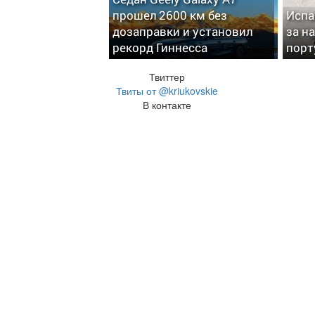
прошел 2600 км без
Испа
дозаправки и установил
за н
рекорд Гиннесса
порт
Твиттер
Твиты от @kriukovskie
В контакте