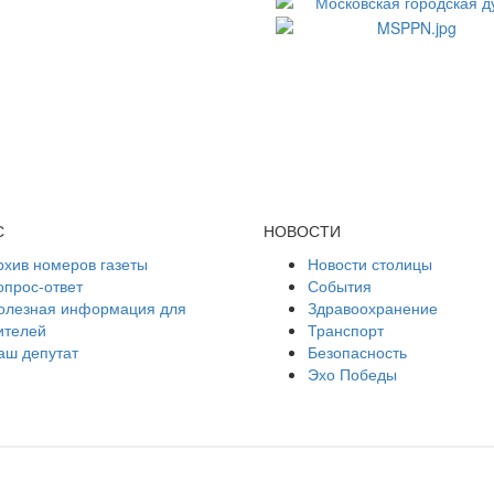
С
НОВОСТИ
рхив номеров газеты
Новости столицы
опрос-ответ
События
олезная информация для
Здравоохранение
ителей
Транспорт
аш депутат
Безопасность
Эхо Победы