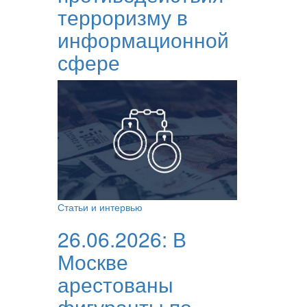
терроризму в
информационной
сфере
Статьи и интервью
26.06.2026:
В
Москве
арестованы
фигуранты по