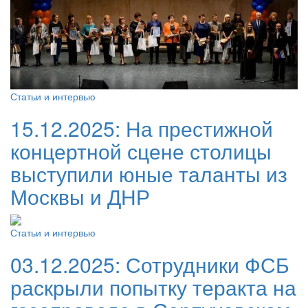
Статьи и интервью
15.12.2025:
На престижной
концертной сцене столицы
выступили юные таланты из
Москвы и ДНР
Статьи и интервью
03.12.2025:
Сотрудники ФСБ
раскрыли попытку теракта на