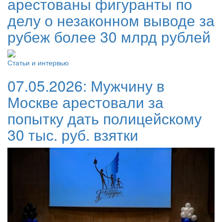
арестованы фигуранты по
делу о незаконном выводе за
рубеж более 30 млрд рублей
Статьи и интервью
07.05.2026:
Мужчину в
Москве арестовали за
попытку дать полицейскому
30 тыс. руб. взятки