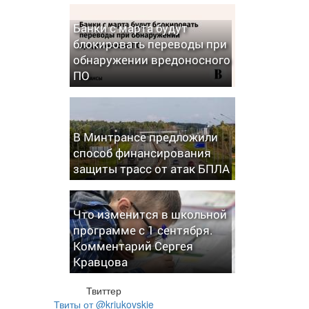
Банки с марта будут
блокировать переводы при
обнаружении вредоносного
ПО
В Минтрансе предложили
способ финансирования
защиты трасс от атак БПЛА
Что изменится в школьной
программе с 1 сентября.
Комментарий Сергея
Кравцова
Твиттер
Твиты от @kriukovskie