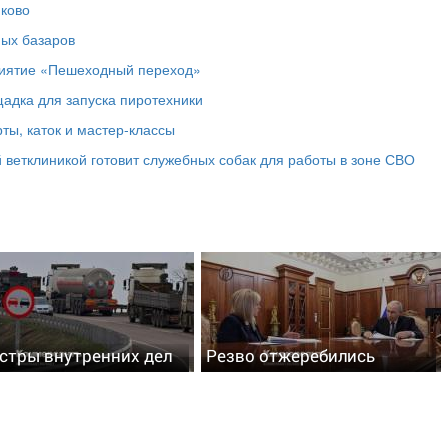
юково
ных базаров
риятие «Пешеходный переход»
адка для запуска пиротехники
ты, каток и мастер‑классы
 ветклиникой готовит служебных собак для работы в зоне СВО
стры внутренних дел
Резво отжеребились