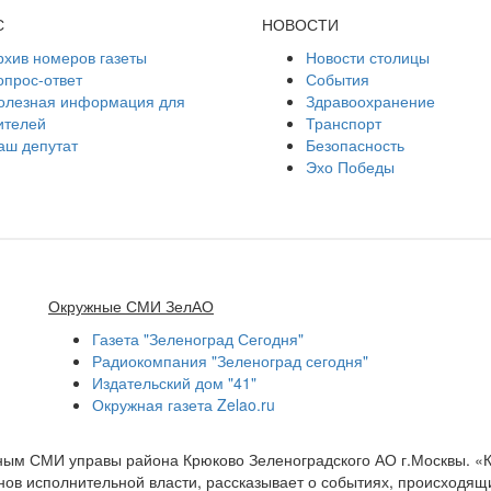
С
НОВОСТИ
рхив номеров газеты
Новости столицы
опрос-ответ
События
олезная информация для
Здравоохранение
ителей
Транспорт
аш депутат
Безопасность
Эхо Победы
Окружные СМИ ЗелАО
Газета "Зеленоград Сегодня"
Радиокомпания "Зеленоград сегодня"
Издательский дом "41"
Окружная газета Zelao.ru
нным СМИ управы района Крюково Зеленоградского АО г.Москвы. «
ов исполнительной власти, рассказывает о событиях, происходящих