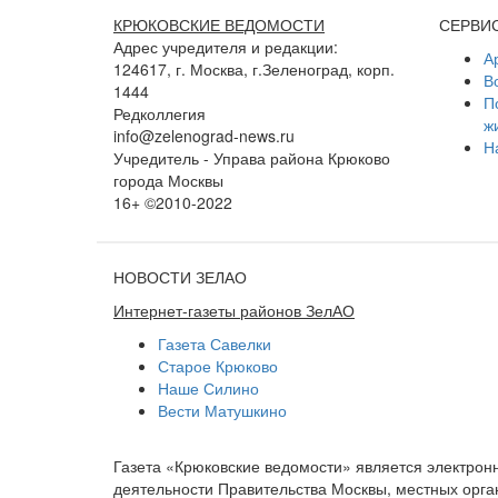
КРЮКОВСКИЕ ВЕДОМОСТИ
СЕРВИ
Адрес учредителя и редакции:
А
124617, г. Москва, г.Зеленоград, корп.
В
1444
П
Редколлегия
ж
info@zelenograd-news.ru
Н
Учредитель - Управа района Крюково
города Москвы
16+ ©2010-2022
НОВОСТИ ЗЕЛАО
Интернет-газеты районов ЗелАО
Газета Савелки
Старое Крюково
Наше Силино
Вести Матушкино
Газета «Крюковские ведомости» является электро
деятельности Правительства Москвы, местных орган