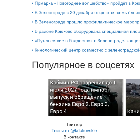
•
Ярмарка «Новогоднее волшебство» пройдёт в Кр
•
В Зеленограде с 20 декабря откроются семь ёлоч
•
В Зеленограде прошло профилактическое мероп
•
В районе Крюково оборудована специальная площ
•
«Путешествие в Рождество» в Зеленограде: концер
•
Кинологический центр совместно с зеленоградской
Популярное в соцсетях
Кабмин РФ разрешил до 1
июля 2027 года импорт,
выпуск и обращение
бензина Евро 2, Евро 3,
Евро 4
Кани
Твиттер
Твиты от @kriukovskie
В контакте