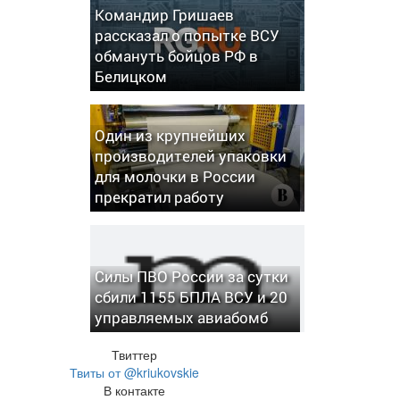
Командир Гришаев
рассказал о попытке ВСУ
обмануть бойцов РФ в
Белицком
Один из крупнейших
производителей упаковки
для молочки в России
прекратил работу
Силы ПВО России за сутки
сбили 1155 БПЛА ВСУ и 20
управляемых авиабомб
Твиттер
Твиты от @kriukovskie
В контакте