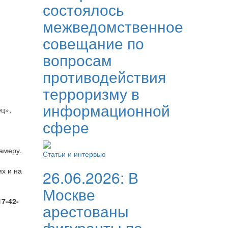
состоялось
межведомственное
совещание по
вопросам
противодействия
терроризму в
информационной
ц»,
сфере
камеру.
Статьи и интервью
х и на
26.06.2026:
В
Москве
17-42-
арестованы
фигуранты по