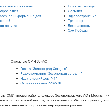
рхив номеров газеты
Новости столицы
опрос-ответ
События
олезная информация для
Здравоохранение
ителей
Транспорт
аш депутат
Безопасность
Эхо Победы
Окружные СМИ ЗелАО
Газета "Зеленоград Сегодня"
Радиокомпания "Зеленоград сегодня"
Издательский дом "41"
Окружная газета Zelao.ru
нным СМИ управы района Крюково Зеленоградского АО г.Москвы. «
ов исполнительной власти, рассказывает о событиях, происходящих
развлекательные и спортивные мероприятия района.