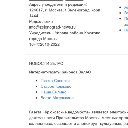
Адрес учредителя и редакции:
А
124617, г. Москва, г.Зеленоград, корп.
В
1444
П
Редколлегия
ж
info@zelenograd-news.ru
Н
Учредитель - Управа района Крюково
города Москвы
16+ ©2010-2022
НОВОСТИ ЗЕЛАО
Интернет-газеты районов ЗелАО
Газета Савелки
Старое Крюково
Наше Силино
Вести Матушкино
Газета «Крюковские ведомости» является электро
деятельности Правительства Москвы, местных орган
коллективах, освещает и анонсирует культурные, 