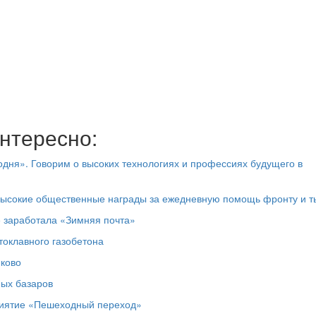
нтересно:
дня». Говорим о высоких технологиях и профессиях будущего в
высокие общественные награды за ежедневную помощь фронту и т
е заработала «Зимняя почта»
токлавного газобетона
юково
ных базаров
риятие «Пешеходный переход»