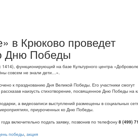
» в Крюково проведет
о Дню Победы
 1414), функционирующий на базе Культурного центра «Доброволе
йны совсем не знали дети…».
очено к празднованию Дня Великой Победы. Его участники смогут
, рассказав наизусть стихотворение, посвященное Дню Победы на 
одарки, а видеозаписи выступлений размещены в социальных сетя
х мероприятиях, приуроченных ко Дню Победы.
 года включительно подать заявку, позвонив по телефону
8 (499) 7
день победы
,
акция