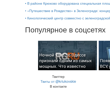
•
В районе Крюково оборудована специальная площ
•
«Путешествие в Рождество» в Зеленограде: концер
•
Кинологический центр совместно с зеленоградской
Популярное в соцсетях
Ночной удар по Одессе
признали одним из самых
Появ
мощных. Что известно
ВСУ,
Твиттер
Твиты от @kriukovskie
В контакте