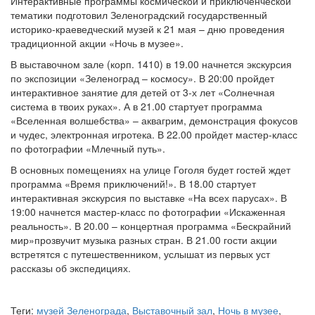
Интерактивные программы космической и приключенческой
тематики подготовил Зеленоградский государственный
историко-краеведческий музей к 21 мая – дню проведения
традиционной акции «Ночь в музее».
В выставочном зале (корп. 1410) в 19.00 начнется экскурсия
по экспозиции «Зеленоград – космосу». В 20:00 пройдет
интерактивное занятие для детей от 3-х лет «Солнечная
система в твоих руках». А в 21.00 стартует программа
«Вселенная волшебства» – аквагрим, демонстрация фокусов
и чудес, электронная игротека. В 22.00 пройдет мастер-класс
по фотографии «Млечный путь».
В основных помещениях на улице Гоголя будет гостей ждет
программа «Время приключений!». В 18.00 стартует
интерактивная экскурсия по выставке «На всех парусах». В
19:00 начнется мастер-класс по фотографии «Искаженная
реальность». В 20.00 – концертная программа «Бескрайний
мир»прозвучит музыка разных стран. В 21.00 гости акции
встретятся с путешественником, услышат из первых уст
рассказы об экспедициях.
Теги:
музей Зеленограда
,
Выставочный зал
,
Ночь в музее
,