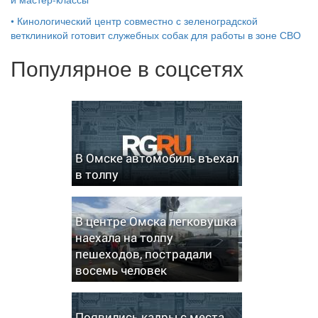
•
Кинологический центр совместно с зеленоградской
ветклиникой готовит служебных собак для работы в зоне СВО
Популярное в соцсетях
В Омске автомобиль въехал
в толпу
В центре Омска легковушка
наехала на толпу
пешеходов, пострадали
восемь человек
Появились кадры с места