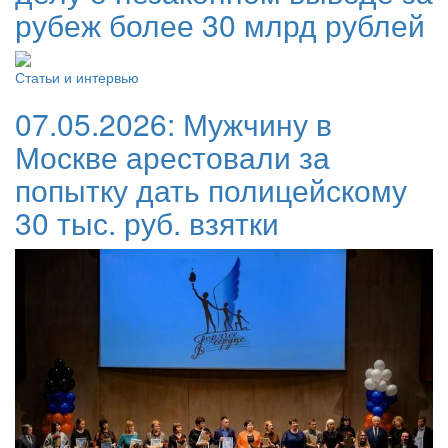
рубеж более 30 млрд рублей
Статьи и интервью
07.05.2026:
Мужчину в
Москве арестовали за
попытку дать полицейскому
30 тыс. руб. взятки