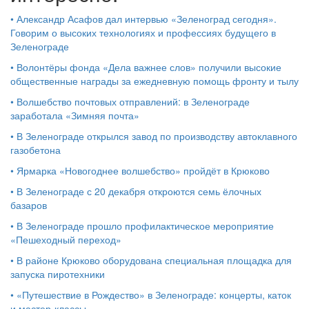
•
Александр Асафов дал интервью «Зеленоград сегодня».
Говорим о высоких технологиях и профессиях будущего в
Зеленограде
•
Волонтёры фонда «Дела важнее слов» получили высокие
общественные награды за ежедневную помощь фронту и тылу
•
Волшебство почтовых отправлений: в Зеленограде
заработала «Зимняя почта»
•
В Зеленограде открылся завод по производству автоклавного
газобетона
•
Ярмарка «Новогоднее волшебство» пройдёт в Крюково
•
В Зеленограде с 20 декабря откроются семь ёлочных
базаров
•
В Зеленограде прошло профилактическое мероприятие
«Пешеходный переход»
•
В районе Крюково оборудована специальная площадка для
запуска пиротехники
•
«Путешествие в Рождество» в Зеленограде: концерты, каток
и мастер‑классы