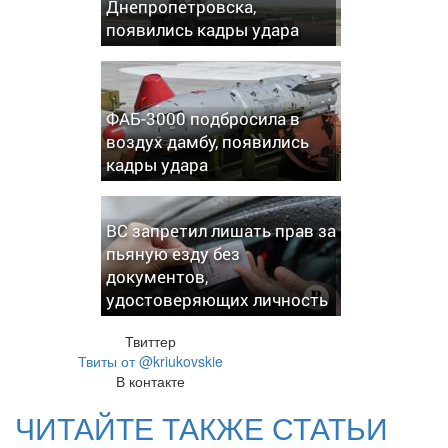
Днепропетровска,
появились кадры удара
ФАБ-3000 подбросила в
воздух дамбу, появились
кадры удара
ВС запретил лишать прав за
пьяную езду без
документов,
удостоверяющих личность
Твиттер
Твиты от @kriukovskie
В контакте
ЧИТАЙТЕ ТАКЖЕ СТАТЬИ