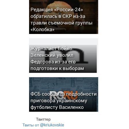
Редакция «России-24»
обратилась в СКР из-за
травли съемочной группы
«Колобка»
Журналист Бойко:
Зеленский уволил
Федорова из-за его
подготовки к выборам
ФСБ сообщила подробности
приговора украинскому
футболисту Василенко
Твиттер
Твиты от @kriukovskie