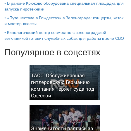
•
В районе Крюково оборудована специальная площадка для
запуска пиротехники
•
«Путешествие в Рождество» в Зеленограде: концерты, каток
и мастер‑классы
•
Кинологический центр совместно с зеленоградской
ветклиникой готовит служебных собак для работы в зоне СВО
Популярное в соцсетях
ТАСС: Обслуживавшая
гитлеровскую Германию
компания теряет суда под
Одессой
Знаменитости взялись за