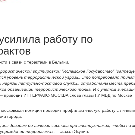
усилила работу по
рактов
и в связи с терактами в Бельгии.
ррористической группировкой "Исламское Государство" (запреще
сился уровень террористической угрозы. Это потребовало приня
ы наряды патрульно-постовой службы, отработаны места преб
ков организаций террористического толка. И с учетом вчерашн
– приводит ИНТЕРФАКС-МОСКВА слова главы ГУ МВД по Москве
то московская полиция проводит профилактическую работу с личны
рии города.
, мы доводим до личного состава при инструктажах, чтобы на 
дупреждении терроризма»,
– сказал Якунин.