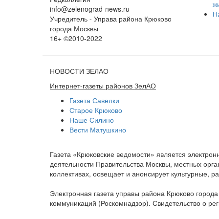
ж
info@zelenograd-news.ru
Н
Учредитель - Управа района Крюково
города Москвы
16+ ©2010-2022
НОВОСТИ ЗЕЛАО
Интернет-газеты районов ЗелАО
Газета Савелки
Старое Крюково
Наше Силино
Вести Матушкино
Газета «Крюковские ведомости» является электро
деятельности Правительства Москвы, местных орган
коллективах, освещает и анонсирует культурные, 
Электронная газета управы района Крюково город
коммуникаций (Роскомнадзор). Свидетельство о ре