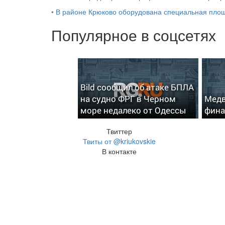
•
В районе Крюково оборудована специальная площ
Популярное в соцсетях
Bild сообщил об атаке БПЛА
на судно ФРГ в Черном
Медв
море недалеко от Одессы
фина
Твиттер
Твиты от @kriukovskie
В контакте