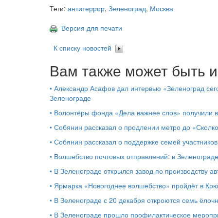
Теги:
антитеррор
,
Зеленоград
,
Москва
Версия для печати
К списку новостей
Вам также может быть и
•
Александр Асафов дал интервью «Зеленоград сего
Зеленограде
•
Волонтёры фонда «Дела важнее слов» получили 
•
Собянин рассказал о продлении метро до «Сколк
•
Собянин рассказал о поддержке семей участников
•
Волшебство почтовых отправлений: в Зеленоград
•
В Зеленограде открылся завод по производству ав
•
Ярмарка «Новогоднее волшебство» пройдёт в Кр
•
В Зеленограде с 20 декабря откроются семь ёлоч
•
В Зеленограде прошло профилактическое мероп