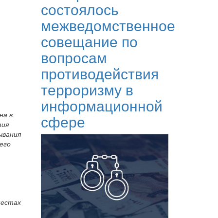
состоялось
межведомственное
совещание по
вопросам
противодействия
терроризму в
информационной
на в
сфере
тия
ывания
его
м
местах