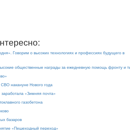
нтересно:
дня». Говорим о высоких технологиях и профессиях будущего в
высокие общественные награды за ежедневную помощь фронту и т
ово»
 СВО накануне Нового года
е заработала «Зимняя почта»
токлавного газобетона
юково
ных базаров
риятие «Пешеходный переход»