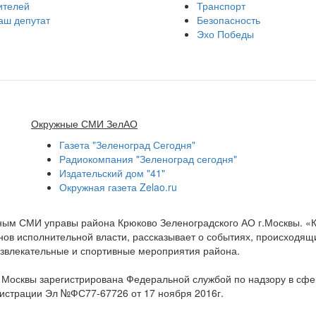
ителей
Транспорт
аш депутат
Безопасность
Эхо Победы
Окружные СМИ ЗелАО
Газета "Зеленоград Сегодня"
Радиокомпания "Зеленоград сегодня"
Издательский дом "41"
Окружная газета Zelao.ru
нным СМИ управы района Крюково Зеленоградского АО г.Москвы. «
ов исполнительной власти, рассказывает о событиях, происходящих
развлекательные и спортивные мероприятия района.
а Москвы зарегистрирована Федеральной службой по надзору в сф
гистрации Эл №ФС77-67726 от 17 ноября 2016г.