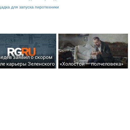
адка для запуска пиротехники
едев заявил о скором
ле карьеры Зеленского
«Холостой — полчеловека»