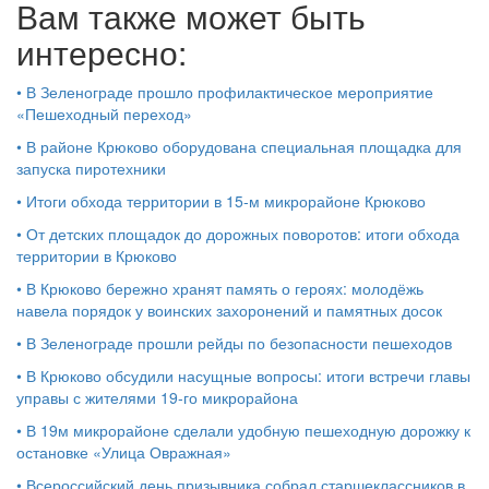
Вам также может быть
интересно:
•
В Зеленограде прошло профилактическое мероприятие
«Пешеходный переход»
•
В районе Крюково оборудована специальная площадка для
запуска пиротехники
•
Итоги обхода территории в 15‑м микрорайоне Крюково
•
От детских площадок до дорожных поворотов: итоги обхода
территории в Крюково
•
В Крюково бережно хранят память о героях: молодёжь
навела порядок у воинских захоронений и памятных досок
•
В Зеленограде прошли рейды по безопасности пешеходов
•
В Крюково обсудили насущные вопросы: итоги встречи главы
управы с жителями 19‑го микрорайона
•
В 19м микрорайоне сделали удобную пешеходную дорожку к
остановке «Улица Овражная»
•
Всероссийский день призывника собрал старшеклассников в