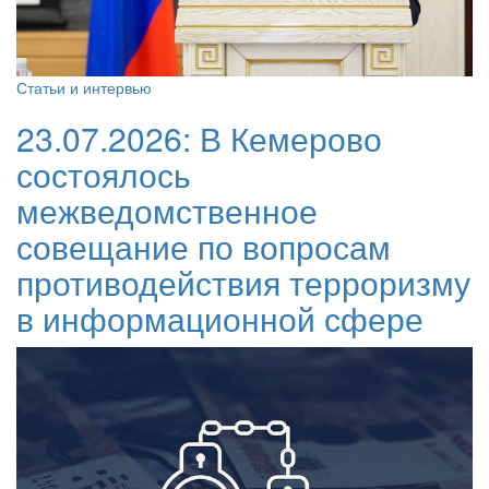
Статьи и интервью
23.07.2026:
В Кемерово
состоялось
межведомственное
совещание по вопросам
противодействия терроризму
в информационной сфере