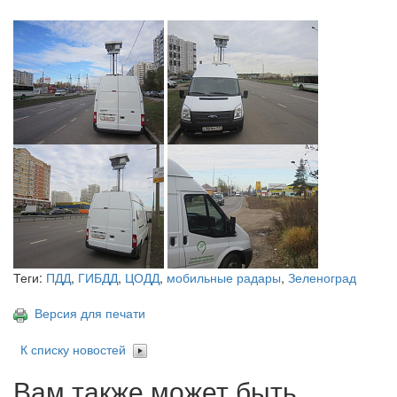
Теги:
ПДД
,
ГИБДД
,
ЦОДД
,
мобильные радары
,
Зеленоград
Версия для печати
К списку новостей
Вам также может быть