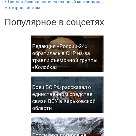
•
Три дня безопасности: усиленный контроль за
мототранспортом
Популярное в соцсетях
Редакция «России-24»
обратилась в СКР из-за
травли съемочной группы
«Колобка»
Боец ВС РФ рассказал о
единственном средстве
связи ВСУ в Харьковской
области
Россиянка погибла на