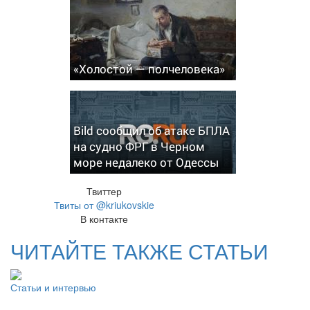
«Холостой — полчеловека»
Bild сообщил об атаке БПЛА
на судно ФРГ в Черном
море недалеко от Одессы
Твиттер
Твиты от @kriukovskie
В контакте
ЧИТАЙТЕ ТАКЖЕ СТАТЬИ
Статьи и интервью