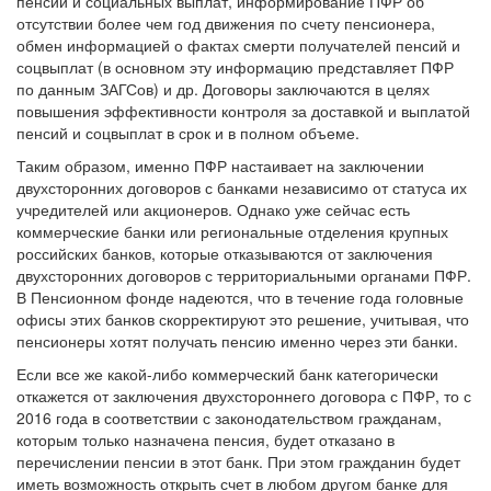
пенсий и социальных выплат, информирование ПФР об
отсутствии более чем год движения по счету пенсионера,
обмен информацией о фактах смерти получателей пенсий и
соцвыплат (в основном эту информацию представляет ПФР
по данным ЗАГСов) и др. Договоры заключаются в целях
повышения эффективности контроля за доставкой и выплатой
пенсий и соцвыплат в срок и в полном объеме.
Таким образом, именно ПФР настаивает на заключении
двухсторонних договоров с банками независимо от статуса их
учредителей или акционеров. Однако уже сейчас есть
коммерческие банки или региональные отделения крупных
российских банков, которые отказываются от заключения
двухсторонних договоров с территориальными органами ПФР.
В Пенсионном фонде надеются, что в течение года головные
офисы этих банков скорректируют это решение, учитывая, что
пенсионеры хотят получать пенсию именно через эти банки.
Если все же какой-либо коммерческий банк категорически
откажется от заключения двухстороннего договора с ПФР, то с
2016 года в соответствии с законодательством гражданам,
которым только назначена пенсия, будет отказано в
перечислении пенсии в этот банк. При этом гражданин будет
иметь возможность открыть счет в любом другом банке для