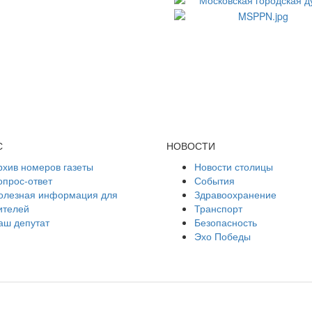
С
НОВОСТИ
рхив номеров газеты
Новости столицы
опрос-ответ
События
олезная информация для
Здравоохранение
ителей
Транспорт
аш депутат
Безопасность
Эхо Победы