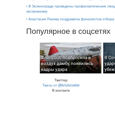
•
В Зеленограде проведены профилактические лекци
экстремизму
•
Анастасия Ракова поздравила финалистов отбора
Популярное в соцсетях
ФАБ-3000 подбросила в
В Со
воздух дамбу, появились
удар
кадры удара
убеж
Твиттер
Твиты от @kriukovskie
В контакте