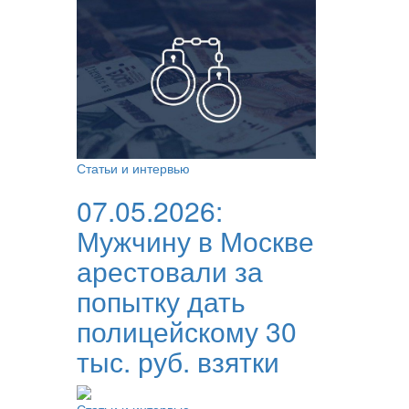
Статьи и интервью
07.05.2026:
Мужчину в Москве
арестовали за
попытку дать
полицейскому 30
тыс. руб. взятки