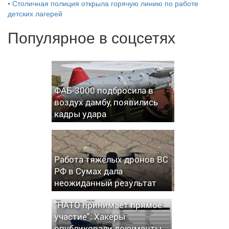
•
Столичная полиция открыла горячую линию по работе
детских лагерей
Популярное в соцсетях
ФАБ-3000 подбросила в
воздух дамбу, появились
кадры удара
Работа тяжелых дронов ВС
РФ в Сумах дала
неожиданный результат
"НАТО принимает прямое
участие": Хакеры
опубликовали документы