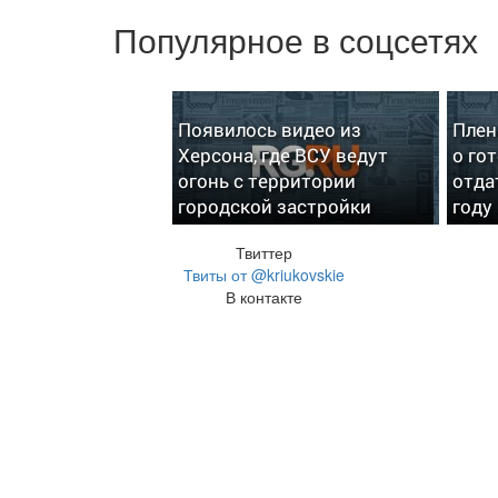
Популярное в соцсетях
Появилось видео из
Плен
Херсона, где ВСУ ведут
о го
огонь с территории
отда
городской застройки
году
Твиттер
Твиты от @kriukovskie
В контакте