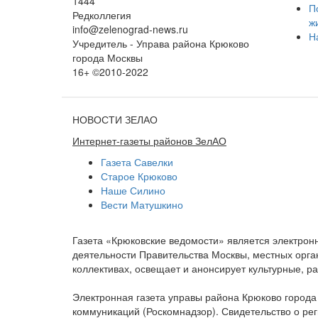
1444
П
Редколлегия
ж
info@zelenograd-news.ru
Н
Учредитель - Управа района Крюково
города Москвы
16+ ©2010-2022
НОВОСТИ ЗЕЛАО
Интернет-газеты районов ЗелАО
Газета Савелки
Старое Крюково
Наше Силино
Вести Матушкино
Газета «Крюковские ведомости» является электро
деятельности Правительства Москвы, местных орган
коллективах, освещает и анонсирует культурные, 
Электронная газета управы района Крюково город
коммуникаций (Роскомнадзор). Свидетельство о ре