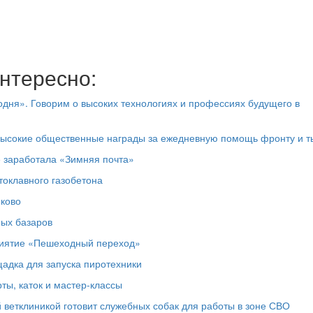
нтересно:
дня». Говорим о высоких технологиях и профессиях будущего в
высокие общественные награды за ежедневную помощь фронту и т
е заработала «Зимняя почта»
токлавного газобетона
юково
ных базаров
риятие «Пешеходный переход»
адка для запуска пиротехники
ты, каток и мастер‑классы
 ветклиникой готовит служебных собак для работы в зоне СВО