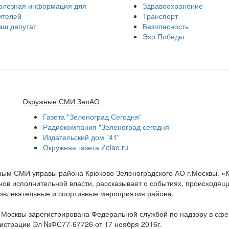
олезная информация для
Здравоохранение
ителей
Транспорт
аш депутат
Безопасность
Эхо Победы
Окружные СМИ ЗелАО
Газета "Зеленоград Сегодня"
Радиокомпания "Зеленоград сегодня"
Издательский дом "41"
Окружная газета Zelao.ru
нным СМИ управы района Крюково Зеленоградского АО г.Москвы. «
ов исполнительной власти, рассказывает о событиях, происходящих
развлекательные и спортивные мероприятия района.
а Москвы зарегистрирована Федеральной службой по надзору в сф
гистрации Эл №ФС77-67726 от 17 ноября 2016г.