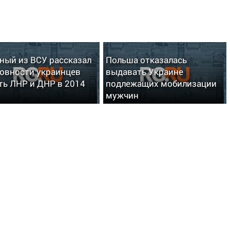
ный из ВСУ рассказал
Польша отказалась
товности украинцев
выдавать Украине
ть ЛНР и ДНР в 2014
подлежащих мобилизации
мужчин