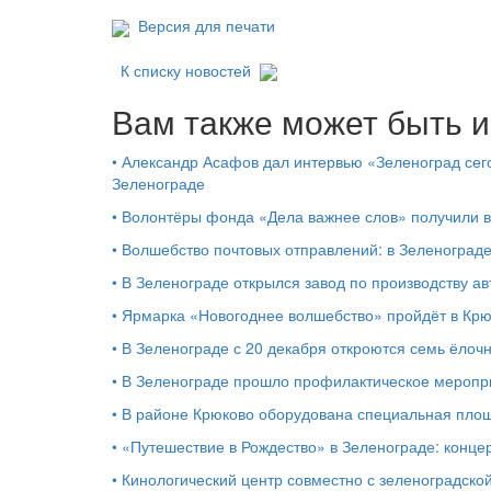
Версия для печати
К списку новостей
Вам также может быть и
•
Александр Асафов дал интервью «Зеленоград сего
Зеленограде
•
Волонтёры фонда «Дела важнее слов» получили 
•
Волшебство почтовых отправлений: в Зеленоград
•
В Зеленограде открылся завод по производству ав
•
Ярмарка «Новогоднее волшебство» пройдёт в Кр
•
В Зеленограде с 20 декабря откроются семь ёлоч
•
В Зеленограде прошло профилактическое мероп
•
В районе Крюково оборудована специальная площ
•
«Путешествие в Рождество» в Зеленограде: концер
•
Кинологический центр совместно с зеленоградской