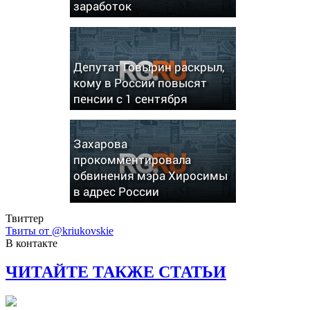
заработок
Депутат Говырин раскрыл,
кому в России повысят
пенсии с 1 сентября
Захарова
прокомментировала
обвинения мэра Хиросимы
в адрес России
Твиттер
Твиты от @kriukovskie
В контакте
ЧИТАЙТЕ ТАКЖЕ СТАТЬИ