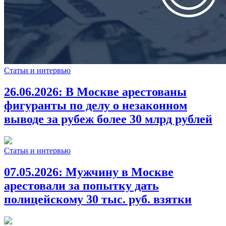
Статьи и интервью
26.06.2026:
В Москве арестованы
фигуранты по делу о незаконном
выводе за рубеж более 30 млрд рублей
Статьи и интервью
07.05.2026:
Мужчину в Москве
арестовали за попытку дать
полицейскому 30 тыс. руб. взятки