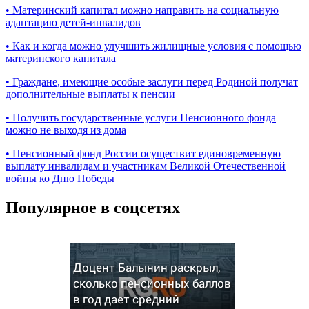
•
Материнский капитал можно направить на социальную
адаптацию детей-инвалидов
•
Как и когда можно улучшить жилищные условия с помощью
материнского капитала
•
Граждане, имеющие особые заслуги перед Родиной получат
дополнительные выплаты к пенсии
•
Получить государственные услуги Пенсионного фонда
можно не выходя из дома
•
Пенсионный фонд России осуществит единовременную
выплату инвалидам и участникам Великой Отечественной
войны ко Дню Победы
Популярное в соцсетях
Доцент Балынин раскрыл,
сколько пенсионных баллов
в год дает средний