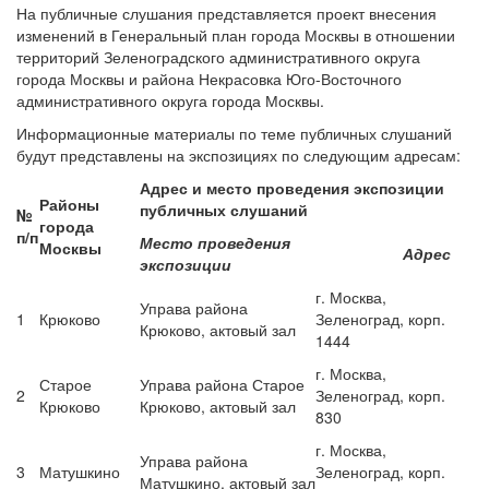
На публичные слушания представляется проект внесения
изменений в Генеральный план города Москвы в отношении
территорий Зеленоградского административного округа
города Москвы и района Некрасовка Юго-Восточного
административного округа города Москвы.
Информационные материалы по теме публичных слушаний
будут представлены на экспозициях по следующим адресам:
Адрес и место проведения экспозиции
Районы
публичных слушаний
№
города
п/п
Место проведения
Москвы
Адрес
экспозиции
г. Москва,
Управа района
1
Крюково
Зеленоград, корп.
Крюково, актовый зал
1444
г. Москва,
Старое
Управа района Старое
2
Зеленоград, корп.
Крюково
Крюково, актовый зал
830
г. Москва,
Управа района
3
Матушкино
Зеленоград, корп.
Матушкино, актовый зал