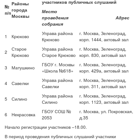
участников публичных слушаний
Районы
№
города
Место
п/п
Москвы
проведения
Адрес
собрания
Управа района
г. Москва, Зеленоград,
1
Крюково
Крюково
корп. 1444, актовый зал
Старое
Управа района
г. Москва, Зеленоград,
2
Крюково
Старое Крюково
корп. 830, актовый зал
ГБОУ г. Москвы
г. Москва, Зеленоград,
3
Матушкино
«Школа №618»
корп. 429а, актовый зал
Управа района
г. Москва, Зеленоград,
4
Савелки
Савелки
корп. 311, актовый зал
Управа района
г. Москва, Зеленоград,
5
Силино
Силино
корп. 1123, актовый зал
ГБОУ СОШ №
г. Москва, ул. Покровская,
6
Некрасовка
2053
д.35
Начало регистрации участников –18.00.
В период проведения публичных слушаний участники