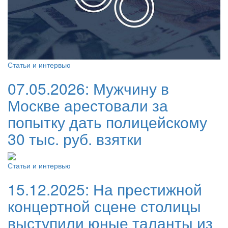
Статьи и интервью
07.05.2026:
Мужчину в
Москве арестовали за
попытку дать полицейскому
30 тыс. руб. взятки
Статьи и интервью
15.12.2025:
На престижной
концертной сцене столицы
выступили юные таланты из