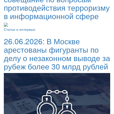
противодействия терроризму
в информационной сфере
Статьи и интервью
26.06.2026:
В Москве
арестованы фигуранты по
делу о незаконном выводе за
рубеж более 30 млрд рублей