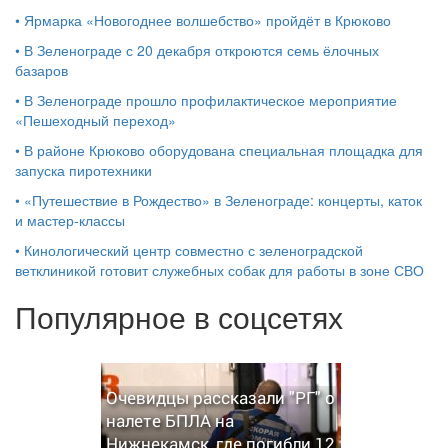
•
Ярмарка «Новогоднее волшебство» пройдёт в Крюково
•
В Зеленограде с 20 декабря откроются семь ёлочных
базаров
•
В Зеленограде прошло профилактическое мероприятие
«Пешеходный переход»
•
В районе Крюково оборудована специальная площадка для
запуска пиротехники
•
«Путешествие в Рождество» в Зеленограде: концерты, каток
и мастер‑классы
•
Кинологический центр совместно с зеленоградской
ветклиникой готовит служебных собак для работы в зоне СВО
Популярное в соцсетях
Очевидцы рассказали "РГ" о
налете БПЛА на
Нижнекамск, где погибли 12