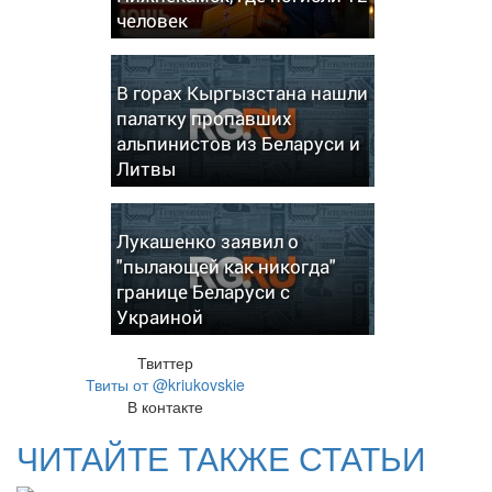
человек
В горах Кыргызстана нашли
палатку пропавших
альпинистов из Беларуси и
Литвы
Лукашенко заявил о
"пылающей как никогда"
границе Беларуси с
Украиной
Твиттер
Твиты от @kriukovskie
В контакте
ЧИТАЙТЕ ТАКЖЕ СТАТЬИ