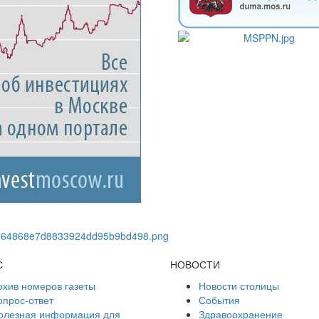
С
НОВОСТИ
рхив номеров газеты
Новости столицы
опрос-ответ
События
олезная информация для
Здравоохранение