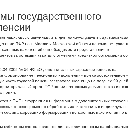
мы государственного
пенсии
ния пенсионных накоплений и для полноты учета в индивидуальн
еление ПФР по г. Москве и Московской области напоминает участ
нсионных накоплений о необходимости представления в
ентов за истекший квартал с отметками кредитной организации об
 30.04.2008 № 56-ФЗ «О дополнительных страховых взносах на
ке формирования пенсионных накоплений» при самостоятельной 
ю часть трудовой пенсии застрахованное лицо не позднее 20 дней
территориальный орган ПФР копии платежных документов за истек
олнении.
ется в ПФР некорректная информация о дополнительных страхов
позволяет своевременно обработать их и включить в индивидуаль
обой софинансирование формирования пенсионных накоплений не в
ым кабинетом застрахованного лица», размещенным на официальн