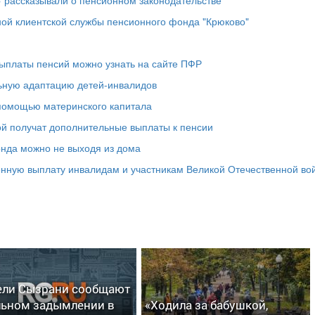
ной клиентской службы пенсионного фонда "Крюково"
выплаты пенсий можно узнать на сайте ПФР
ьную адаптацию детей-инвалидов
 помощью материнского капитала
й получат дополнительные выплаты к пенсии
онда можно не выходя из дома
нную выплату инвалидам и участникам Великой Отечественной во
ли Сызрани сообщают
льном задымлении в
«Ходила за бабушкой,