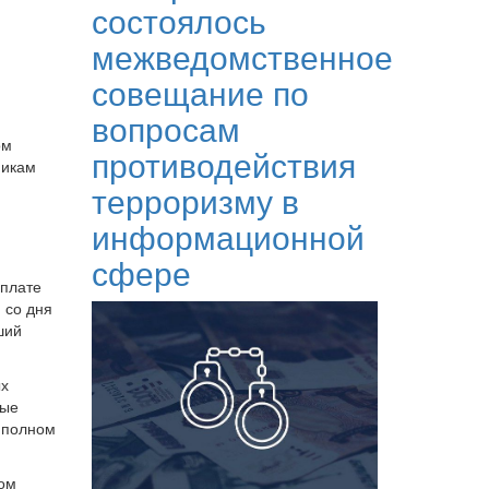
состоялось
межведомственное
совещание по
вопросам
ом
противодействия
никам
терроризму в
информационной
сфере
уплате
 со дня
ший
ых
ные
 полном
ом