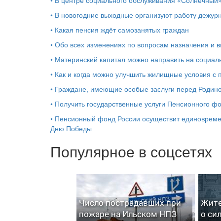
•
В новогодние выходные организуют работу дежур
•
Какая пенсия ждёт самозанятых граждан
•
Обо всех изменениях по вопросам назначения и 
•
Материнский капитал можно направить на социал
•
Как и когда можно улучшить жилищные условия с
•
Граждане, имеющие особые заслуги перед Родино
•
Получить государственные услуги Пенсионного ф
•
Пенсионный фонд России осуществит единовреме
Дню Победы
Популярное в соцсетях
Число пострадавших при
Жите
пожаре на Ильском НПЗ
о си