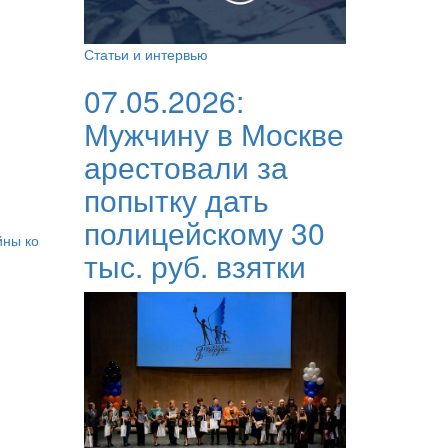
Статьи и интервью
07.05.2026:
Мужчину в Москве
арестовали за
попытку дать
полицейскому 30
йны ко
тыс. руб. взятки