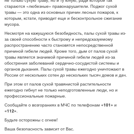
не только сухую траву, но и ту юную, ради которой так
стараются «любезные» правонарушители. Поджог сухой
травы — это одна из основных причин лесных пожаров, к
которым, кстати, приводит еще и бесконтрольное сжигание
мусора.
Несмотря на кажущуюся безобидность, палы сухой травы из-
за своей способности к быстрому и непредсказуемому
распространению часто становятся непосредственной
причиной гибели людей. Кроме того, дым от палов сухой
травы является значимой причиной гибели людей из-за
обострения заболеваний сердечно-сосудистой системы и
органов дыхания. Палы сухой травы ежегодно уничтожают в
России от нескольких сотен до нескольких тысяч домов и дач.
При этом от палов сухой травянистой растительности
ежегодно гибнут не только неподготовленные люди, но и
профессиональные пожарные.
Сообщайте о возгораниях в МЧС по телефонам
«101»
и
«112»
.
Будьте осторожны с огнем!
Ваша безопасность зависит от Вас.