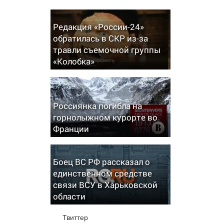
Редакция «России-24»
обратилась в СКР из-за
травли съемочной группы
«Колобка»
Россиянка погибла на
горнолыжном курорте во
Франции
Боец ВС РФ рассказал о
единственном средстве
связи ВСУ в Харьковской
области
Твиттер