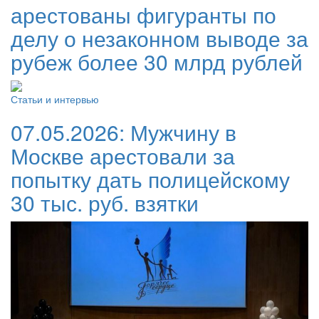
арестованы фигуранты по
делу о незаконном выводе за
рубеж более 30 млрд рублей
Статьи и интервью
07.05.2026:
Мужчину в
Москве арестовали за
попытку дать полицейскому
30 тыс. руб. взятки