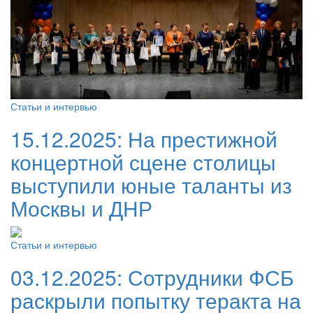
Статьи и интервью
15.12.2025:
На престижной
концертной сцене столицы
выступили юные таланты из
Москвы и ДНР
Статьи и интервью
03.12.2025:
Сотрудники ФСБ
раскрыли попытку теракта на