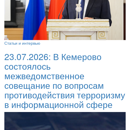
Статьи и интервью
23.07.2026:
В Кемерово
состоялось
межведомственное
совещание по вопросам
противодействия терроризму
в информационной сфере