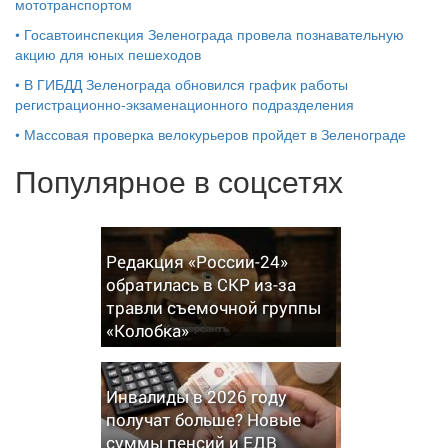
мототранспортом
•
Госавтоинспекция Зеленограда провела познавательную
акцию для юных пешеходов
•
В ГИБДД Зеленограда обновился график работы
регистрационно-экзаменационного подразделения
•
Массовая проверка велокурьеров пройдет в Зеленограде
Популярное в соцсетях
Редакция «России-24»
обратилась в СКР из-за
травли съемочной группы
«Колобка»
Инвалиды в 2026 году
получат больше? Новые
суммы пенсий и ЕДВ