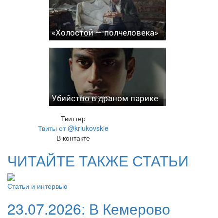
«Холостой — полчеловека»
Убийство в драном парике
Твиттер
Твиты от @kriukovskie
В контакте
ЧИТАЙТЕ ТАКЖЕ СТАТЬИ
Статьи и интервью
23.07.2026:
В Кемерово