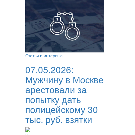
Статьи и интервью
07.05.2026:
Мужчину в Москве
арестовали за
попытку дать
полицейскому 30
тыс. руб. взятки