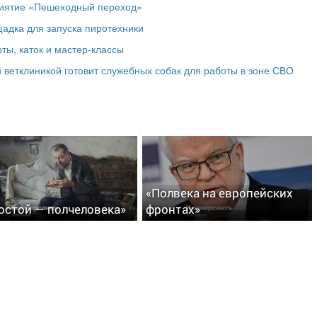
риятие «Пешеходный переход»
адка для запуска пиротехники
ты, каток и мастер‑классы
 ветклиникой готовит служебных собак для работы в зоне СВО
«Полвека на европейских
остой — полчеловека»
фронтах»