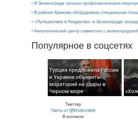
•
В Зеленограде прошло профилактическое мероп
•
В районе Крюково оборудована специальная площ
•
«Путешествие в Рождество» в Зеленограде: концер
•
Кинологический центр совместно с зеленоградской
Популярное в соцсетях
Турция предложила России
и Украине объявить
мораторий на удары в
Черном море
«Хол
Твиттер
Твиты от @kriukovskie
В контакте