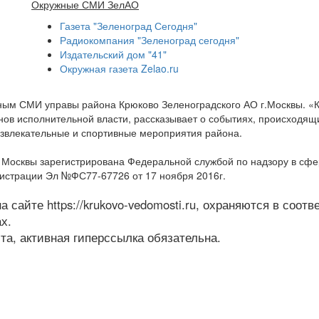
Окружные СМИ ЗелАО
Газета "Зеленоград Сегодня"
Радиокомпания "Зеленоград сегодня"
Издательский дом "41"
Окружная газета Zelao.ru
нным СМИ управы района Крюково Зеленоградского АО г.Москвы. «
ов исполнительной власти, рассказывает о событиях, происходящих
развлекательные и спортивные мероприятия района.
а Москвы зарегистрирована Федеральной службой по надзору в сф
гистрации Эл №ФС77-67726 от 17 ноября 2016г.
 сайте https://krukovo-vedomosti.ru, охраняются в соот
х.
а, активная гиперссылка обязательна.