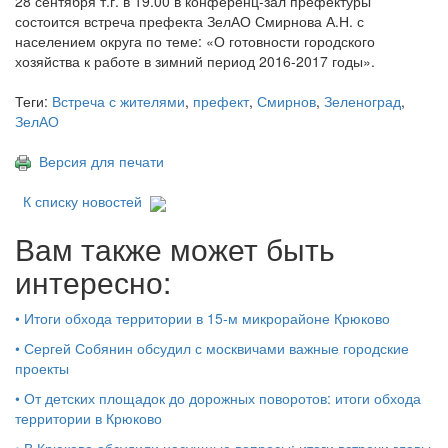
28 сентября т.г. в 19.00 в конференц-зал префектуры
состоится встреча префекта ЗелАО Смирнова А.Н. с
населением округа по теме: «О готовности городского
хозяйства к работе в зимний период 2016-2017 годы».
Теги:
Встреча с жителями
,
префект
,
Смирнов
,
Зеленоград
,
ЗелАО
Версия для печати
К списку новостей
Вам также может быть
интересно:
•
Итоги обхода территории в 15‑м микрорайоне Крюково
•
Сергей Собянин обсудил с москвичами важные городские
проекты
•
От детских площадок до дорожных поворотов: итоги обхода
территории в Крюково
•
В Крюково обсудили насущные вопросы: итоги встречи главы