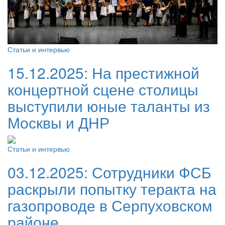
Статьи и интервью
15.12.2025:
На престижной
концертной сцене столицы
выступили юные таланты из
Москвы и ДНР
Статьи и интервью
03.12.2025:
Сотрудники ФСБ
раскрыли попытку теракта на
газопроводе в Серпуховском
районе