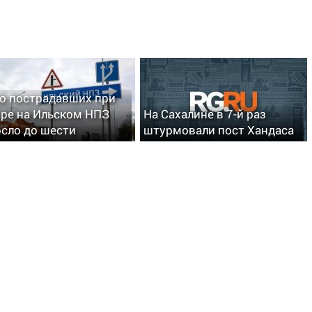
о пострадавших при
ре на Ильском НПЗ
На Сахалине в 7-й раз
сло до шести
штурмовали пост Хандаса