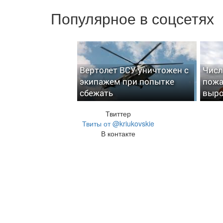
Популярное в соцсетях
Вертолет ВСУ уничтожен с
Числ
экипажем при попытке
пожа
сбежать
выро
Твиттер
Твиты от @kriukovskie
В контакте