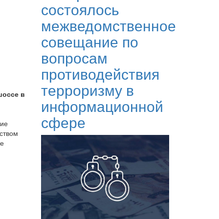
состоялось
межведомственное
совещание по
вопросам
противодействия
терроризму в
шоссе в
информационной
сфере
ние
еством
ое