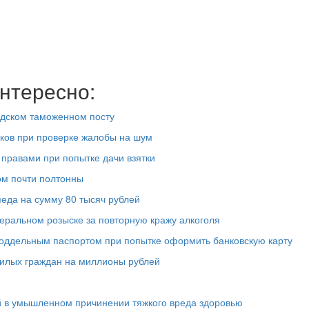
нтересно:
адском таможенном посту
ков при проверке жалобы на шум
правами при попытке дачи взятки
ом почти полтонны
педа на сумму 80 тысяч рублей
еральном розыске за повторную кражу алкоголя
поддельным паспортом при попытке оформить банковскую карту
жилых граждан на миллионы рублей
й в умышленном причинении тяжкого вреда здоровью