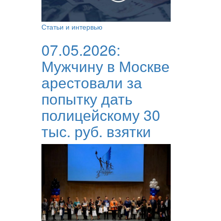
Статьи и интервью
07.05.2026:
Мужчину в Москве
арестовали за
попытку дать
полицейскому 30
тыс. руб. взятки