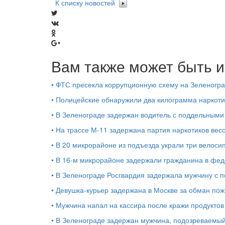
К списку новостей
Вам также может быть и
•
ФТС пресекла коррупционную схему на Зеленогр
•
Полицейские обнаружили два килограмма наркоти
•
В Зеленограде задержан водитель с поддельными 
•
На трассе М-11 задержана партия наркотиков вес
•
В 20 микрорайоне из подъезда украли три велоси
•
В 16-м микрорайоне задержали гражданина в фед
•
В Зеленограде Росгвардия задержала мужчину с 
•
Девушка-курьер задержана в Москве за обман по
•
Мужчина напал на кассира после кражи продуктов
•
В Зеленограде задержан мужчина, подозреваемы