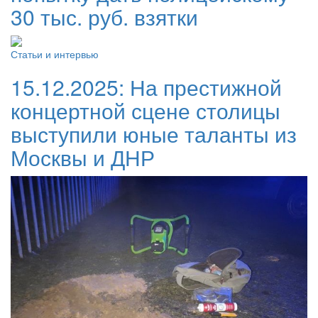
30 тыс. руб. взятки
Статьи и интервью
15.12.2025:
На престижной
концертной сцене столицы
выступили юные таланты из
Москвы и ДНР