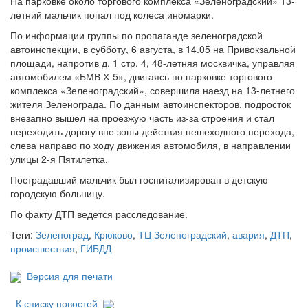
На парковке около торгового комплекса «Зеленоградский» 13-
летний мальчик попал под колеса иномарки.
По информации группы по пропаганде зеленоградской
автоинспекции, в субботу, 6 августа, в 14.05 на Привокзальной
площади, напротив д. 1 стр. 4, 48-летняя москвичка, управляя
автомобилем «БМВ Х-5», двигаясь по парковке торгового
комплекса «Зеленоградский», совершила наезд на 13-летнего
жителя Зеленограда. По данным автоинспекторов, подросток
внезапно вышел на проезжую часть из-за строения и стал
переходить дорогу вне зоны действия пешеходного перехода,
слева направо по ходу движения автомобиля, в направлении
улицы 2-я Пятилетка.
Пострадавший мальчик был госпитализирован в детскую
городскую больницу.
По факту ДТП ведется расследование.
Теги:
Зеленоград
,
Крюково
,
ТЦ Зеленоградский
,
авария
,
ДТП
,
происшествия
,
ГИБДД
Версия для печати
К списку новостей