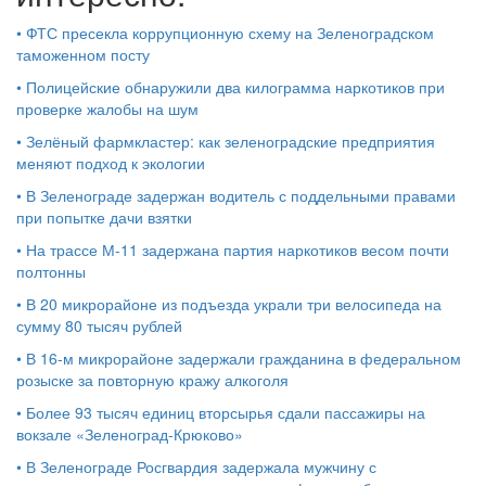
•
ФТС пресекла коррупционную схему на Зеленоградском
таможенном посту
•
Полицейские обнаружили два килограмма наркотиков при
проверке жалобы на шум
•
Зелёный фармкластер: как зеленоградские предприятия
меняют подход к экологии
•
В Зеленограде задержан водитель с поддельными правами
при попытке дачи взятки
•
На трассе М-11 задержана партия наркотиков весом почти
полтонны
•
В 20 микрорайоне из подъезда украли три велосипеда на
сумму 80 тысяч рублей
•
В 16-м микрорайоне задержали гражданина в федеральном
розыске за повторную кражу алкоголя
•
Более 93 тысяч единиц вторсырья сдали пассажиры на
вокзале «Зеленоград-Крюково»
•
В Зеленограде Росгвардия задержала мужчину с