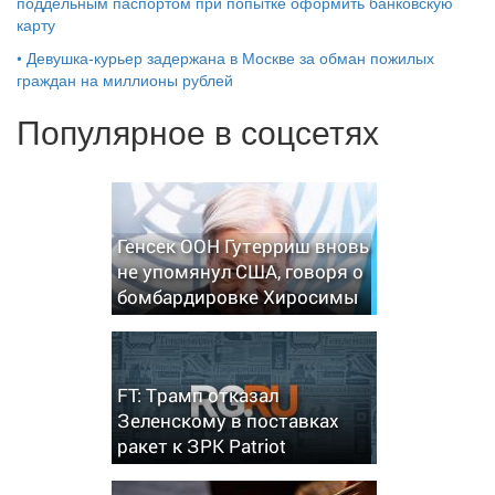
поддельным паспортом при попытке оформить банковскую
карту
•
Девушка-курьер задержана в Москве за обман пожилых
граждан на миллионы рублей
Популярное в соцсетях
Генсек ООН Гутерриш вновь
не упомянул США, говоря о
бомбардировке Хиросимы
FT: Трамп отказал
Зеленскому в поставках
ракет к ЗРК Patriot