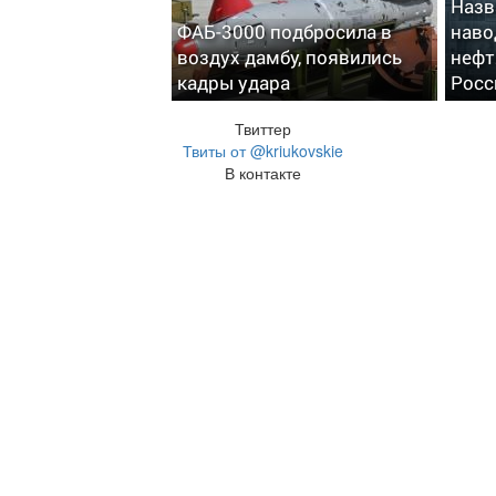
Назв
ФАБ-3000 подбросила в
наво
воздух дамбу, появились
нефт
кадры удара
Росс
Твиттер
Твиты от @kriukovskie
В контакте