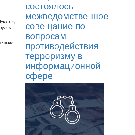
состоялось
межведомственное
укато»,
совещание по
 рулем
вопросам
противодействия
цинское
терроризму в
информационной
сфере