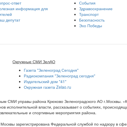
опрос-ответ
События
олезная информация для
Здравоохранение
ителей
Транспорт
аш депутат
Безопасность
Эхо Победы
Окружные СМИ ЗелАО
Газета "Зеленоград Сегодня"
Радиокомпания "Зеленоград сегодня"
Издательский дом "41"
Окружная газета Zelao.ru
нным СМИ управы района Крюково Зеленоградского АО г.Москвы. «
ов исполнительной власти, рассказывает о событиях, происходящих
развлекательные и спортивные мероприятия района.
а Москвы зарегистрирована Федеральной службой по надзору в сф