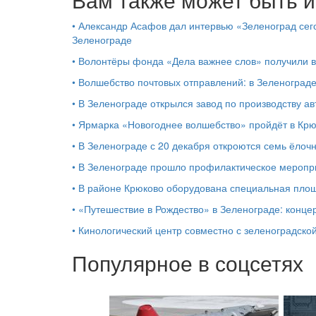
•
Александр Асафов дал интервью «Зеленоград сего
Зеленограде
•
Волонтёры фонда «Дела важнее слов» получили 
•
Волшебство почтовых отправлений: в Зеленоград
•
В Зеленограде открылся завод по производству ав
•
Ярмарка «Новогоднее волшебство» пройдёт в Кр
•
В Зеленограде с 20 декабря откроются семь ёлоч
•
В Зеленограде прошло профилактическое мероп
•
В районе Крюково оборудована специальная площ
•
«Путешествие в Рождество» в Зеленограде: концер
•
Кинологический центр совместно с зеленоградской
Популярное в соцсетях